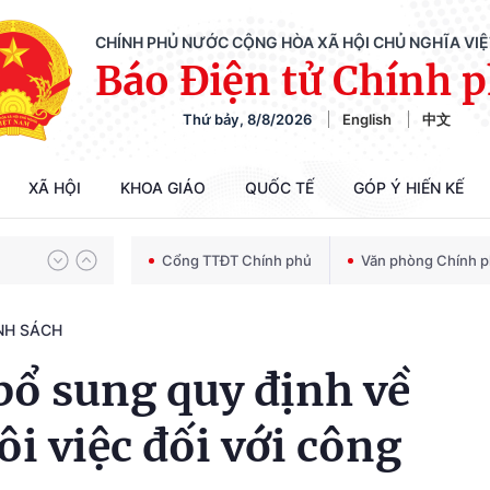
CHÍNH PHỦ NƯỚC CỘNG HÒA XÃ HỘI CHỦ NGHĨA VI
Báo Điện tử Chính 
Thứ bảy, 8/8/2026
English
中文
Chiến dịch 500 ngày đêm tìm kiếm, quy tập và xác định danh tính hài cốt liệt sĩ
XÃ HỘI
KHOA GIÁO
QUỐC TẾ
GÓP Ý HIẾN KẾ
Bảo vệ nền tảng tư tưởng của Đảng trong kỷ nguyên phát triển mới
Cổng TTĐT Chính phủ
Văn phòng Chính 
NH SÁCH
Chiến dịch 500 ngày đêm tìm kiếm, quy tập và xác định danh tính hài cốt liệt sĩ
 bổ sung quy định về
ôi việc đối với công