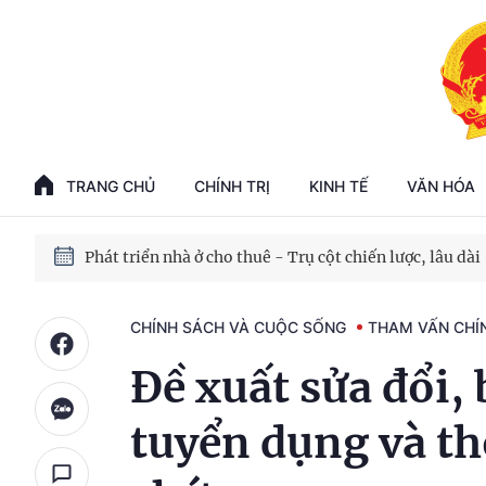
Phát triển kinh tế nhà nước trong kỷ nguyên mới
100 ngày xử lý các điểm nghẽn về chuyển đổi số
TRANG CHỦ
CHÍNH TRỊ
KINH TẾ
VĂN HÓA
Phát triển nhà ở cho thuê - Trụ cột chiến lược, lâu dài
Phát triển kinh tế nhà nước trong kỷ nguyên mới
CHÍNH SÁCH VÀ CUỘC SỐNG
THAM VẤN CHÍ
Đề xuất sửa đổi,
tuyển dụng và th