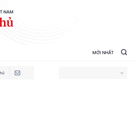
ỆT NAM
phủ
MỚI NHẤT
phủ
An Giang
Bắc Ninh
Cao Bằng