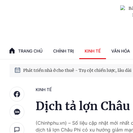
Phát triển kinh tế nhà nước trong kỷ nguyên mới
100 ngày xử lý các điểm nghẽn về chuyển đổi số
TRANG CHỦ
CHÍNH TRỊ
KINH TẾ
VĂN HÓA
Phát triển nhà ở cho thuê - Trụ cột chiến lược, lâu dài
Phát triển kinh tế nhà nước trong kỷ nguyên mới
KINH TẾ
Dịch tả lợn Châ
(Chinhphu.vn) – Số liệu cập nhật mới nhấ
dịch tả lợn Châu Phi có xu hướng giảm mạn