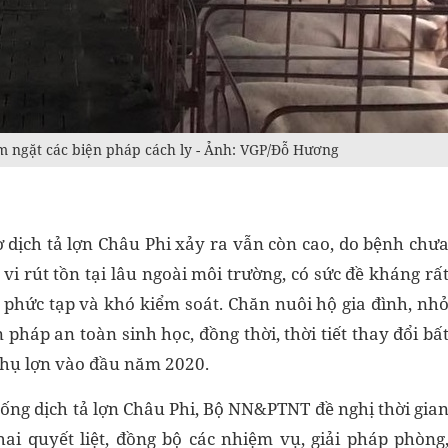
m ngặt các biện pháp cách ly - Ảnh: VGP/Đỗ Hương
dịch tả lợn Châu Phi xảy ra vẫn còn cao, do bệnh chư
 vi rút tồn tại lâu ngoài môi trường, có sức đề kháng rấ
 phức tạp và khó kiểm soát. Chăn nuôi hộ gia đình, nh
n pháp an toàn sinh học, đồng thời, thời tiết thay đổi bấ
u thụ lợn vào đầu năm 2020.
hống dịch tả lợn Châu Phi, Bộ NN&PTNT đề nghị thời gia
khai quyết liệt, đồng bộ các nhiệm vụ, giải pháp phòng