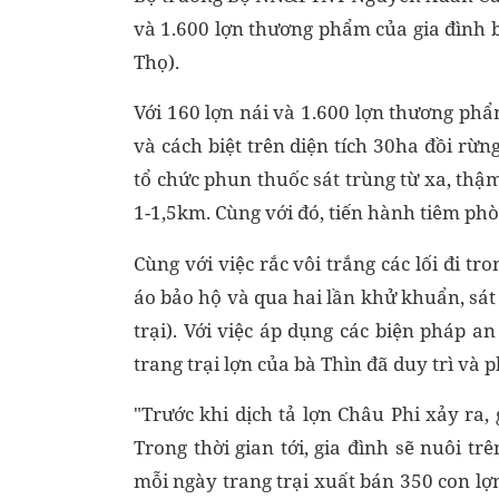
và 1.600 lợn thương phẩm của gia đình b
Thọ).
Với 160 lợn nái và 1.600 lợn thương phẩm
và cách biệt trên diện tích 30ha đồi rừ
tổ chức phun thuốc sát trùng từ xa, thậ
1-1,5km. Cùng với đó, tiến hành tiêm phòn
Cùng với việc rắc vôi trắng các lối đi t
áo bảo hộ và qua hai lần khử khuẩn, sát
trại). Với việc áp dụng các biện pháp a
trang trại lợn của bà Thìn đã duy trì và p
"Trước khi dịch tả lợn Châu Phi xảy ra, 
Trong thời gian tới, gia đình sẽ nuôi t
mỗi ngày trang trại xuất bán 350 con lợ