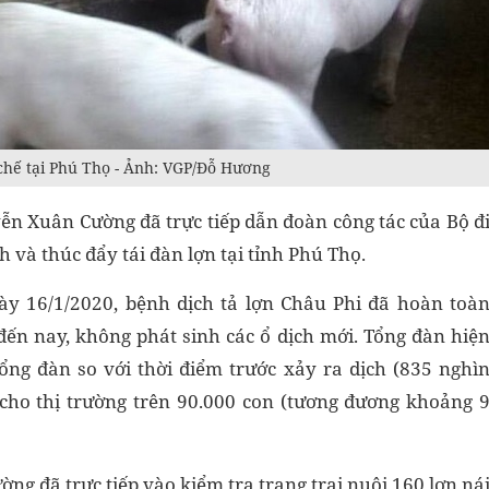
chế tại Phú Thọ - Ảnh: VGP/Đỗ Hương
n Xuân Cường đã trực tiếp dẫn đoàn công tác của Bộ đ
 và thúc đẩy tái đàn lợn tại tỉnh Phú Thọ.
gày 16/1/2020, bệnh dịch tả lợn Châu Phi đã hoàn toà
đến nay, không phát sinh các ổ dịch mới. Tổng đàn hiệ
ng đàn so với thời điểm trước xảy ra dịch (835 nghì
 cho thị trường trên 90.000 con (tương đương khoảng 
 đã trực tiếp vào kiểm tra trang trại nuôi 160 lợn ná