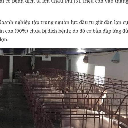
i có bệnh dịch tả lợn Châu Phi (31 triệu con vào thán
 doanh nghiệp tập trung nguồn lực đầu tư giữ đàn lợn c
ìn con (90%) chưa bị dịch bệnh; do đó cơ bản đáp ứng đ
lợn.