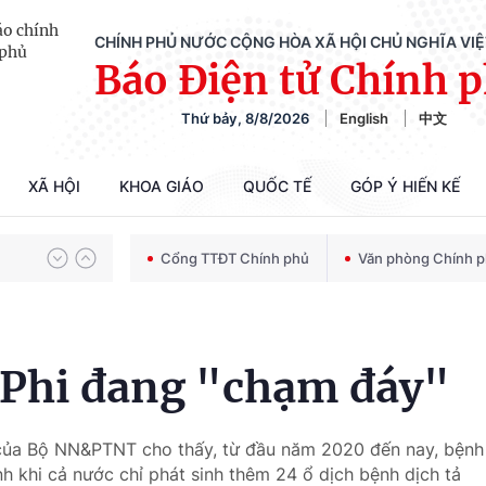
CHÍNH PHỦ NƯỚC CỘNG HÒA XÃ HỘI CHỦ NGHĨA VI
Báo Điện tử Chính 
Chiến dịch 500 ngày đêm tìm kiếm, quy tập và xác định danh tính hài cốt liệt sĩ
Thứ bảy, 8/8/2026
English
中文
Bảo vệ nền tảng tư tưởng của Đảng trong kỷ nguyên phát triển mới
XÃ HỘI
KHOA GIÁO
QUỐC TẾ
GÓP Ý HIẾN KẾ
Cổng TTĐT Chính phủ
Văn phòng Chính 
Chiến dịch 500 ngày đêm tìm kiếm, quy tập và xác định danh tính hài cốt liệt sĩ
u Phi đang "chạm đáy"
t của Bộ NN&PTNT cho thấy, từ đầu năm 2020 đến nay, bệnh
h khi cả nước chỉ phát sinh thêm 24 ổ dịch bệnh dịch tả