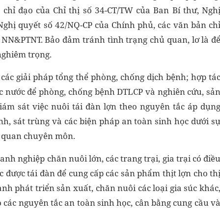
chỉ đạo của Chỉ thị số 34-CT/TW của Ban Bí thư, Ngh
Nghị quyết số 42/NQ-CP của Chính phủ, các văn bản ch
 NN&PTNT. Bảo đảm tránh tình trạng chủ quan, lơ là đ
 nghiêm trọng.
 các giải pháp tổng thể phòng, chống dịch bệnh; hợp tá
các nước để phòng, chống bệnh DTLCP và nghiên cứu, sả
iám sát việc nuôi tái đàn lợn theo nguyên tắc áp dụn
nh, sát trùng và các biện pháp an toàn sinh học dưới s
cơ quan chuyên môn.
anh nghiệp chăn nuôi lớn, các trang trại, gia trại có điề
 được tái đàn để cung cấp các sản phẩm thịt lợn cho th
nh phát triển sản xuất, chăn nuôi các loại gia súc khác
 các nguyên tắc an toàn sinh học, cân bằng cung cầu v