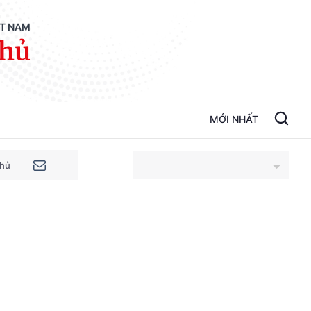
ỆT NAM
phủ
MỚI NHẤT
phủ
An Giang
Bắc Ninh
Cao Bằng