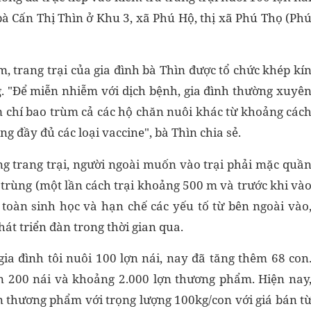
à Cấn Thị Thìn ở Khu 3, xã Phú Hộ, thị xã Phú Thọ (Ph
, trang trại của gia đình bà Thìn được tổ chức khép kí
ng. "Để miễn nhiễm với dịch bệnh, gia đình thường xuyê
m chí bao trùm cả các hộ chăn nuôi khác từ khoảng các
g đầy đủ các loại vaccine", bà Thìn chia sẻ.
rong trang trại, người ngoài muốn vào trại phải mặc quầ
 trùng (một lần cách trại khoảng 500 m và trước khi và
n toàn sinh học và hạn chế các yếu tố từ bên ngoài vào
hát triển đàn trong thời gian qua.
gia đình tôi nuôi 100 lợn nái, nay đã tăng thêm 68 con
rên 200 nái và khoảng 2.000 lợn thương phẩm. Hiện nay
n thương phẩm với trọng lượng 100kg/con với giá bán t