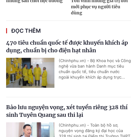
những sân chơi học đường
Tôn vinh những giá trị đổi
mới phục vụ người tiêu
dùng
ĐỌC THÊM
470 tiêu chuẩn quốc tế được khuyến khích áp
dụng, chuẩn bị cho điện hạt nhân
(Chinhphu.vn) - Bộ Khoa học và Công
nghệ vừa ban hành Danh mục tiêu
chuẩn quốc tế, tiêu chuẩn nước
ngoài khuyến khích áp dụng trực...
Bảo lưu nguyện vọng, xét tuyển riêng 328 thí
sinh Tuyên Quang sau thi lại
(Chinhphu.vn) - Toàn bộ hồ sơ,
nguyện vọng đăng ký đại học của
328 thí sinh tại Điểm thi Trường THPT