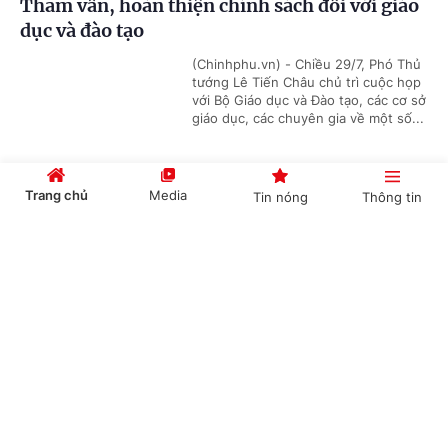
Tham vấn, hoàn thiện chính sách đối với giáo
dục và đào tạo
(Chinhphu.vn) - Chiều 29/7, Phó Thủ
tướng Lê Tiến Châu chủ trì cuộc họp
với Bộ Giáo dục và Đào tạo, các cơ sở
giáo dục, các chuyên gia về một số...
Trang chủ
Media
Tin nóng
Thông tin
Ngân sách khoa học, công nghệ sẽ được theo
dõi đến từng xã trên nền tảng số
Cổng TTĐT Chính phủ
English
中文
(Chinhphu.vn) - Bộ KH&CN đang
hoàn thiện nền tảng số quản lý ngân
sách khoa học, công nghệ, đổi mới
sáng tạo và chuyển đổi số trên...
Chuyên mục
Làm chủ công nghệ, hoàn thiện tiêu chuẩn để
CHÍNH TRỊ
KINH TẾ