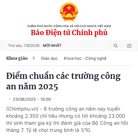
CHÍNH PHỦ NƯỚC CỘNG HÒA XÃ HỘI CHỦ NGHĨA VIỆT NAM
Báo Điện tử Chính phủ
Thứ sáu,
7/8/2026
MỚI NHẤT
Khoa giáo
Giáo dục
Khoa học - Công nghệ
Điểm chuẩn các trường công
an năm 2025
23/08/2025
10:00
(Chinhphu.vn) - 8 trường công an năm nay tuyển
khoảng 2.350 chỉ tiêu nhưng có tới khoảng 23.000
thí sinh tham gia kỳ thi đánh giá của Bộ Công an hồi
tháng 7. Tỷ lệ chọi trung bình là 1/10.