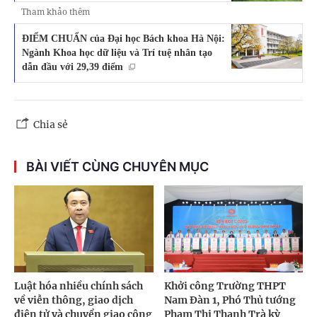
Tham khảo thêm
ĐIỂM CHUẨN của Đại học Bách khoa Hà Nội:
Ngành Khoa học dữ liệu và Trí tuệ nhân tạo
dẫn đầu với 29,39 điểm
Chia sẻ
BÀI VIẾT CÙNG CHUYÊN MỤC
Luật hóa nhiều chính sách
Khởi công Trường THPT
về viễn thông, giao dịch
Nam Đàn 1, Phó Thủ tướng
điện tử và chuyển giao công
Phạm Thị Thanh Trà kỳ