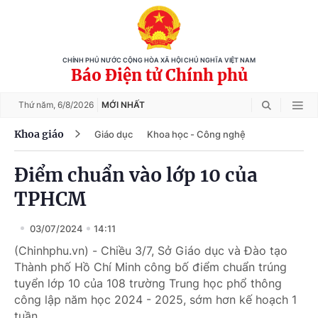
CHÍNH PHỦ NƯỚC CỘNG HÒA XÃ HỘI CHỦ NGHĨA VIỆT NAM
Báo Điện tử Chính phủ
Thứ năm,
6/8/2026
MỚI NHẤT
Khoa giáo
Giáo dục
Khoa học - Công nghệ
Điểm chuẩn vào lớp 10 của
TPHCM
03/07/2024
14:11
(Chinhphu.vn) - Chiều 3/7, Sở Giáo dục và Đào tạo
Thành phố Hồ Chí Minh công bố điểm chuẩn trúng
tuyển lớp 10 của 108 trường Trung học phổ thông
công lập năm học 2024 - 2025, sớm hơn kế hoạch 1
tuần.