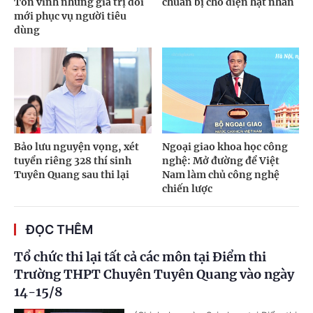
Tôn vinh những giá trị đổi
chuẩn bị cho điện hạt nhân
mới phục vụ người tiêu
dùng
Bảo lưu nguyện vọng, xét
Ngoại giao khoa học công
tuyển riêng 328 thí sinh
nghệ: Mở đường để Việt
Tuyên Quang sau thi lại
Nam làm chủ công nghệ
chiến lược
ĐỌC THÊM
Tổ chức thi lại tất cả các môn tại Điểm thi
Trường THPT Chuyên Tuyên Quang vào ngày
14-15/8