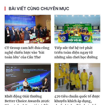
BÀI VIẾT CÙNG CHUYÊN MỤC
CT Group cam kết đưa công
Tiếp sức thế hệ trẻ phát
nghệ chiến lược vào 'bài
triển toàn diện ngay từ
toán lớn' của Cần Thơ
những sân chơi học đường
Khởi động Giải thưởng
470 tiêu chuẩn quốc tế được
Better Choice Awards 2026:
khuyến khích áp dụng,