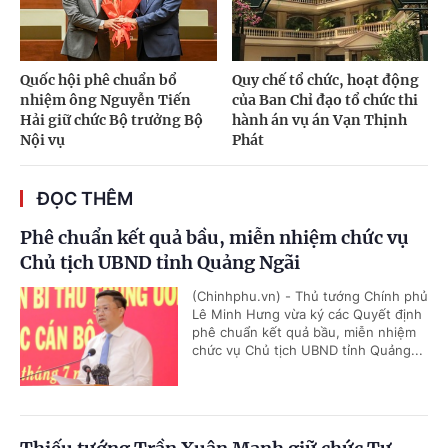
Quốc hội phê chuẩn bổ
Quy chế tổ chức, hoạt động
nhiệm ông Nguyễn Tiến
của Ban Chỉ đạo tổ chức thi
Hải giữ chức Bộ trưởng Bộ
hành án vụ án Vạn Thịnh
Nội vụ
Phát
ĐỌC THÊM
Phê chuẩn kết quả bầu, miễn nhiệm chức vụ
Chủ tịch UBND tỉnh Quảng Ngãi
(Chinhphu.vn) - Thủ tướng Chính phủ
Lê Minh Hưng vừa ký các Quyết định
phê chuẩn kết quả bầu, miễn nhiệm
chức vụ Chủ tịch UBND tỉnh Quảng...