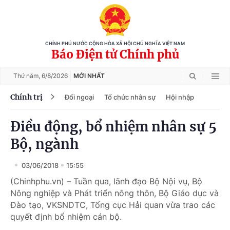
CHÍNH PHỦ NƯỚC CỘNG HÒA XÃ HỘI CHỦ NGHĨA VIỆT NAM
Báo Điện tử Chính phủ
Thứ năm,
6/8/2026
MỚI NHẤT
Chính trị
Đối ngoại
Tổ chức nhân sự
Hội nhập
Điều động, bổ nhiệm nhân sự 5
Bộ, ngành
03/06/2018
15:55
(Chinhphu.vn) – Tuần qua, lãnh đạo Bộ Nội vụ, Bộ
Nông nghiệp và Phát triển nông thôn, Bộ Giáo dục và
Đào tạo, VKSNDTC, Tổng cục Hải quan vừa trao các
quyết định bổ nhiệm cán bộ.