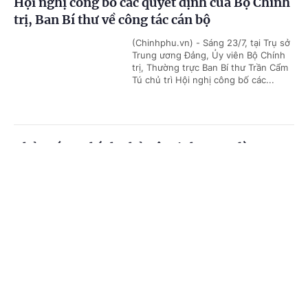
Hội nghị công bố các quyết định của Bộ Chính
trị, Ban Bí thư về công tác cán bộ
(Chinhphu.vn) - Sáng 23/7, tại Trụ sở
Trung ương Đảng, Ủy viên Bộ Chính
trị, Thường trực Ban Bí thư Trần Cẩm
Tú chủ trì Hội nghị công bố các...
Thủ tướng Chính phủ Lê Minh Hưng làm
Trưởng Ban Chỉ đạo Phòng thủ dân sự quốc
Cổng TTĐT Chính phủ
English
中文
gia
Trang chủ
Media
Tin nóng
Thông tin
(Chinhphu.vn) - Thủ tướng Chính phủ
Lê Minh Hưng vừa ký Quyết định số
1328/QĐ-TTg ngày 21/7/2026 về việc
kiện toàn Ban Chỉ đạo Phòng thủ...
Chuyên mục
CHÍNH TRỊ
KINH TẾ