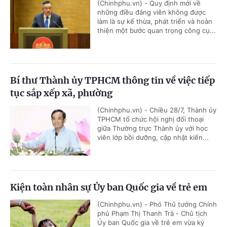
(Chinhphu.vn) - Quy định mới về
những điều đảng viên không được
làm là sự kế thừa, phát triển và hoàn
thiện một bước quan trọng công cụ...
Bí thư Thành ủy TPHCM thông tin về việc tiếp
tục sắp xếp xã, phường
(Chinhphu.vn) - Chiều 28/7, Thành ủy
TPHCM tổ chức hội nghị đối thoại
giữa Thường trực Thành ủy với học
viên lớp bồi dưỡng, cập nhật kiến...
Kiện toàn nhân sự Ủy ban Quốc gia về trẻ em
(Chinhphu.vn) - Phó Thủ tướng Chính
phủ Phạm Thị Thanh Trà - Chủ tịch
Ủy ban Quốc gia về trẻ em vừa ký