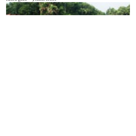
Cổng TTĐT Chính phủ
English
中文
Trang chủ
Media
Tin nóng
Thông tin
Chuyên mục
Ban hành quy chế tổ chức và hoạt động của trường phổ
CHÍNH TRỊ
KINH TẾ
thông dân tộc bán trú
Chính sách mới -
3 năm trước
VĂN HÓA
XÃ HỘI
KHOA GIÁO
QUỐC TẾ
GÓP Ý HIẾN KẾ