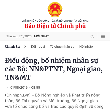
CHÍNH PHỦ NƯỚC CỘNG HÒA XÃ HỘI CHỦ NGHĨA VIỆT NAM
Báo Điện tử Chính phủ
Thứ sáu,
7/8/2026
MỚI NHẤT
Chính trị
Đối ngoại
Tổ chức nhân sự
Hội nhập
Điều động, bổ nhiệm nhân sự
các Bộ: NN&PTNT, Ngoại giao,
TN&MT
01/08/2019
08:55
(Chinhphu.vn) – Bộ Nông nghiệp và Phát triển nông
thôn, Bộ Tài nguyên và Môi trường, Bộ Ngoại giao
vừa tổ chức công bố và trao các quyết định về công