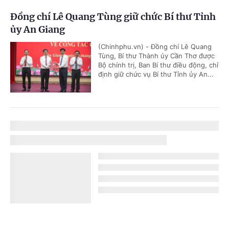
Đồng chí Lê Quang Tùng giữ chức Bí thư Tỉnh
ủy An Giang
(Chinhphu.vn) - Đồng chí Lê Quang
Tùng, Bí thư Thành ủy Cần Thơ được
Bộ chính trị, Ban Bí thư điều động, chỉ
định giữ chức vụ Bí thư Tỉnh ủy An...
Thành lập BCĐ Trung ương Chương trình
mục tiêu quốc gia phòng, chống ma túy
(Chinhphu.vn) - Thủ tướng Chính phủ
Lê Minh Hưng ký Quyết định số
1356/QĐ-TTg thành lập Ban Chỉ đạo
Trung ương Chương trình mục tiêu...