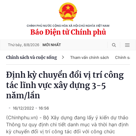
CHÍNH PHỦ NƯỚC CỘNG HÒA XÃ HỘI CHỦ NGHĨA VIỆT NAM
Báo Điện tử Chính phủ
Thứ bảy,
8/8/2026
MỚI NHẤT
Chính sách và cuộc sống
Tham vấn chính sách
Chính sách
Định kỳ chuyển đổi vị trí công
tác lĩnh vực xây dựng 3-5
năm/lần
16/12/2022
16:56
(Chinhphu.vn) - Bộ Xây dựng đang lấy ý kiến dự thảo
Thông tư quy định chi tiết danh mục và thời hạn định
kỳ chuyển đổi vị trí công tác đối với công chức