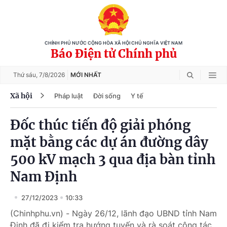
CHÍNH PHỦ NƯỚC CỘNG HÒA XÃ HỘI CHỦ NGHĨA VIỆT NAM
Báo Điện tử Chính phủ
Thứ sáu,
7/8/2026
MỚI NHẤT
Xã hội
Pháp luật
Đời sống
Y tế
Đốc thúc tiến độ giải phóng
mặt bằng các dự án đường dây
500 kV mạch 3 qua địa bàn tỉnh
Nam Định
27/12/2023
10:33
(Chinhphu.vn) - Ngày 26/12, lãnh đạo UBND tỉnh Nam
Định đã đi kiểm tra hướng tuyến và rà soát công tác