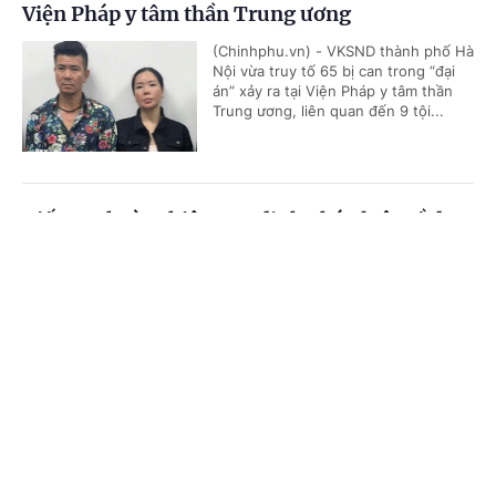
Viện Pháp y tâm thần Trung ương
(Chinhphu.vn) - VKSND thành phố Hà
Nội vừa truy tố 65 bị can trong “đại
án” xảy ra tại Viện Pháp y tâm thần
Trung ương, liên quan đến 9 tội...
Tiếp tục hoàn thiện quy định pháp luật về đưa
lao động đi làm việc ở nước ngoài theo hợp
Cổng TTĐT Chính phủ
English
中文
đồng
Trang chủ
Media
Tin nóng
Thông tin
(Chinhphu.vn) - Sáng nay (5/8), Kỳ
họp bất thường lần thứ nhất, Quốc
hội khóa XVI tiếp tục ngày làm việc
thứ 3. Quốc hội đã nghe báo cáo về...
Chuyên mục
CHÍNH TRỊ
KINH TẾ
Ban hành cáo trạng truy tố tài xế xe tải tông