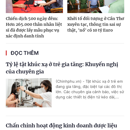
Chiến dịch 500 ngày đêm:
Khởi tố đối tượng ở Cần Thơ
Hơn 265.000 thân nhân liệt
xuyên tạc, thông tin sai sự
sĩ đã được lấy mẫu phục vụ
thật, 'nổ' có 10 tỷ Euro
xác định danh tính
ĐỌC THÊM
Tỷ lệ tật khúc xạ ở trẻ gia tăng: Khuyến nghị
của chuyên gia
(Chinhphu.vn) - Tật khúc xạ ở trẻ em
đang gia tăng, đặc biệt tại các đô thị
lớn. Các chuyên gia cảnh báo, việc sử
dụng các thiết bị điện tử kéo dài,...
Chấn chỉnh hoạt động kinh doanh dược liệu