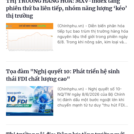
THỊ TRƯỜNG HÀNG HÓA: MXV-Index tăng
phiên thứ ba liên tiếp, nhóm năng lượng ‘kéo’
thị trường
(Chinhphu.vn) - Diễn biến phân hóa
tiếp tục bao trùm thị trường hàng hóa
nguyên liệu thế giới trong phiên ngày
6/8. Trong khi nông sản, kim loại và...
Tọa đàm "Nghị quyết 10: Phát triển hệ sinh
thái FDI chất lượng cao"
(Chinhphu.vn) - Nghị quyết số 10-
NQ/TW ngày 8/6/2026 của Bộ Chính
trị đánh dấu một bước ngoặt lớn khi
chuyển mạnh từ tư duy "thu hút FDI...