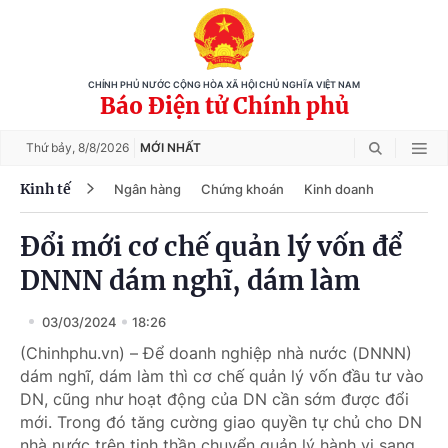
CHÍNH PHỦ NƯỚC CỘNG HÒA XÃ HỘI CHỦ NGHĨA VIỆT NAM
Báo Điện tử Chính phủ
Thứ bảy,
8/8/2026
MỚI NHẤT
Kinh tế
Ngân hàng
Chứng khoán
Kinh doanh
Đổi mới cơ chế quản lý vốn để
DNNN dám nghĩ, dám làm
03/03/2024
18:26
(Chinhphu.vn) – Để doanh nghiệp nhà nước (DNNN)
dám nghĩ, dám làm thì cơ chế quản lý vốn đầu tư vào
DN, cũng như hoạt động của DN cần sớm được đổi
mới. Trong đó tăng cường giao quyền tự chủ cho DN
nhà nước trên tinh thần chuyển quản lý hành vi sang