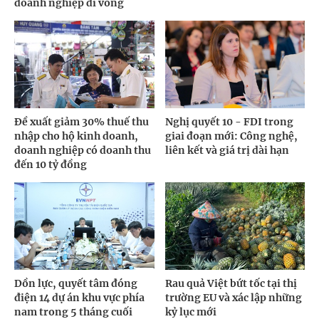
doanh nghiệp đi vòng
Đề xuất giảm 30% thuế thu
Nghị quyết 10 - FDI trong
nhập cho hộ kinh doanh,
giai đoạn mới: Công nghệ,
doanh nghiệp có doanh thu
liên kết và giá trị dài hạn
đến 10 tỷ đồng
Dồn lực, quyết tâm đóng
Rau quả Việt bứt tốc tại thị
điện 14 dự án khu vực phía
trường EU và xác lập những
nam trong 5 tháng cuối
kỷ lục mới