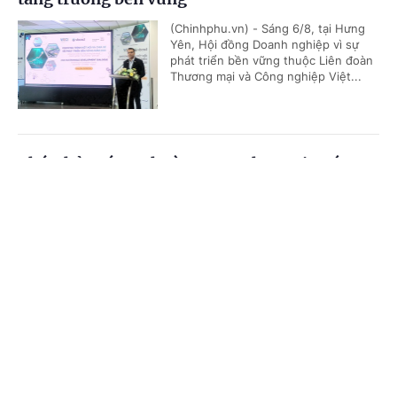
(Chinhphu.vn) - Sáng 6/8, tại Hưng
Yên, Hội đồng Doanh nghiệp vì sự
phát triển bền vững thuộc Liên đoàn
Thương mại và Công nghiệp Việt...
Phó Thủ tướng Thường trực Phạm Gia Túc:
Sửa đổi 3 luật trong lĩnh vực ngân hàng nhằm
Cổng TTĐT Chính phủ
English
中文
hoàn thiện thể chế, khắc phục khoảng trống
pháp lý
Trang chủ
Media
Tin nóng
Thông tin
(Chinhphu.vn) - Tiếp tục chương
trình Kỳ họp không thường lệ thứ
Nhất (Quốc hội khóa XVI), chiều 6/8,
Chuyên mục
Phó Thủ tướng Thường trực Phạm...
CHÍNH TRỊ
KINH TẾ
Đề xuất chính sách ưu tiên, ưu đãi trong đấu
VĂN HÓA
XÃ HỘI