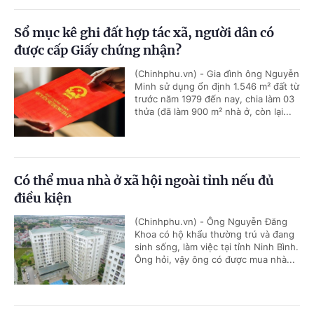
Sổ mục kê ghi đất hợp tác xã, người dân có
được cấp Giấy chứng nhận?
(Chinhphu.vn) - Gia đình ông Nguyễn
Minh sử dụng ổn định 1.546 m² đất từ
trước năm 1979 đến nay, chia làm 03
thửa (đã làm 900 m² nhà ở, còn lại...
Có thể mua nhà ở xã hội ngoài tỉnh nếu đủ
điều kiện
(Chinhphu.vn) - Ông Nguyễn Đăng
Khoa có hộ khẩu thường trú và đang
sinh sống, làm việc tại tỉnh Ninh Bình.
Ông hỏi, vậy ông có được mua nhà...