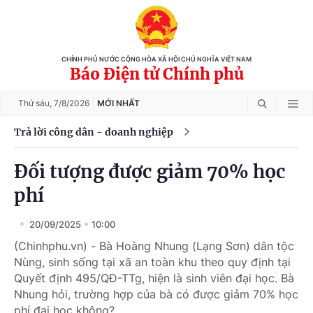
CHÍNH PHỦ NƯỚC CỘNG HÒA XÃ HỘI CHỦ NGHĨA VIỆT NAM
Báo Điện tử Chính phủ
Thứ sáu,
7/8/2026
MỚI NHẤT
Trả lời công dân - doanh nghiệp
Đối tượng được giảm 70% học
phí
20/09/2025
10:00
(Chinhphu.vn) - Bà Hoàng Nhung (Lạng Sơn) dân tộc
Nùng, sinh sống tại xã an toàn khu theo quy định tại
Quyết định 495/QĐ-TTg, hiện là sinh viên đại học. Bà
Nhung hỏi, trường hợp của bà có được giảm 70% học
phí đại học không?