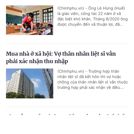
(Chinhphu.vn) - Ông Lê Hùng (Huế)
là giáo viên, công tác 22 năm ở xã
đặc biệt khó khăn. Tháng 8/2020 ông
được chuyển đến xã thuận lợi, đã...
Mua nhà ở xã hội: Vợ thân nhân liệt sĩ vẫn
phải xác nhận thu nhập
(Chinhphu.vn) - Trường hợp thân
nhân liệt sĩ đã kết hôn thì vợ hoặc
chồng của thân nhân liệt sĩ vẫn thuộc
trường hợp phải xác nhận về điều...
Chuyển quyền sử dụng đất trước, xóa thế chấp
sau có được không?
Cổng TTĐT Chính phủ
English
中文