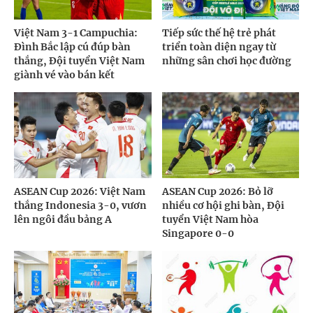
Việt Nam 3-1 Campuchia:
Tiếp sức thế hệ trẻ phát
Đình Bắc lập cú đúp bàn
triển toàn diện ngay từ
thắng, Đội tuyển Việt Nam
những sân chơi học đường
giành vé vào bán kết
ASEAN Cup 2026: Việt Nam
ASEAN Cup 2026: Bỏ lỡ
thắng Indonesia 3-0, vươn
nhiều cơ hội ghi bàn, Đội
lên ngôi đầu bảng A
tuyển Việt Nam hòa
Singapore 0-0