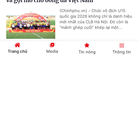
và gợi mở cho bóng đá Việt Nam
(Chinhphu.vn) - Chức vô địch U15
quốc gia 2026 không chỉ là danh hiệu
mới nhất của CLB Hà Nội. Đó còn là
“mảnh ghép cuối” khép lại một...
Trang chủ
Media
Tin nóng
Thông tin
VTV phát sóng toàn bộ 104 trận World Cup
2026
Cổng TTĐT Chính phủ
English
中文
(Chinhphu.vn) - VTV phát sóng toàn
bộ 104 trận World Cup 2026 phát
sóng toàn bộ 104 trận đấu trên nhiều
nền tảng, đồng thời cung cấp dịch...
Chuyên mục
Nestlé MILO tiếp tục đồng hành cùng giải
CHÍNH TRỊ
KINH TẾ
bóng đá nhi đồng toàn quốc 2026
VĂN HÓA
XÃ HỘI