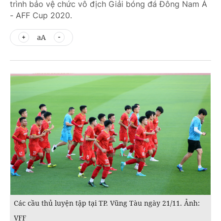
trình bảo vệ chức vô địch Giải bóng đá Đông Nam Á
- AFF Cup 2020.
aA
Các cầu thủ luyện tập tại TP. Vũng Tàu ngày 21/11. Ảnh:
VFF