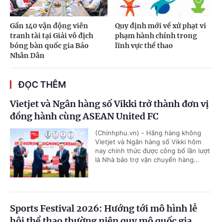
Gần 140 vận động viên
Quy định mới về xử phạt vi
tranh tài tại Giải vô địch
phạm hành chính trong
bóng bàn quốc gia Báo
lĩnh vực thể thao
Nhân Dân
ĐỌC THÊM
Vietjet và Ngân hàng số Vikki trở thành đơn vị
đồng hành cùng ASEAN United FC
(Chinhphu.vn) - Hãng hàng không
Vietjet và Ngân hàng số Vikki hôm
nay chính thức được công bố lần lượt
là Nhà bảo trợ vận chuyển hàng...
Sports Festival 2026: Hướng tới mô hình lễ
hội thể thao thường niên quy mô quốc gia