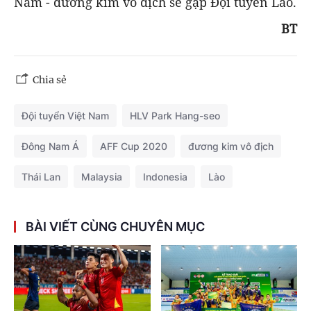
Nam - đương kim vô địch sẽ gặp Đội tuyển Lào.
BT
Chia sẻ
Đội tuyển Việt Nam
HLV Park Hang-seo
Đông Nam Á
AFF Cup 2020
đương kim vô địch
Thái Lan
Malaysia
Indonesia
Lào
BÀI VIẾT CÙNG CHUYÊN MỤC