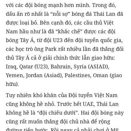
với các đội bóng mạnh hơn mình. Trong đó,
dấu ấn rõ nhất là “nỗi sợ” bóng đá Thái Lan đã
được loại bỏ. Bên cạnh đó, các cầu thủ Việt
Nam hầu như là đã “khắc chế” được các đội
bóng Tây Á, từ đội U23 đến đội tuyển quốc gia,
các học trò ông Park rất nhiều lần đã thắng đối
thủ Tây Á cả ở giải chính thức lẫn giao hữu:
Iraq, Qatar (U23), Bahrain, Syria (ASIAD),
Yemen, Jordan (Asiad), Palestines, Oman (giao
hữu).
Tuy nhiên khó khăn của Đội tuyển Việt Nam
cũng không hề nhỏ. Trước hết UAE, Thái Lan
không hề là “đội chiếu dưới”. Hai đội bóng này
cũng rất muốn thắng đội chủ nhà để rộng
đường tiến bước. Rồi ngay cả phải chơi ở Mỹ