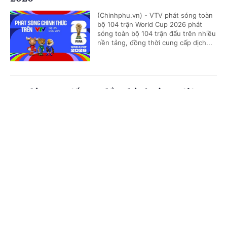
(Chinhphu.vn) - VTV phát sóng toàn
bộ 104 trận World Cup 2026 phát
sóng toàn bộ 104 trận đấu trên nhiều
nền tảng, đồng thời cung cấp dịch...
Nestlé MILO tiếp tục đồng hành cùng giải
bóng đá nhi đồng toàn quốc 2026
Cổng TTĐT Chính phủ
English
中文
(Chinhphu.vn) - Báo Thiếu niên Tiền
phong và Nhi đồng (TNTP&NĐ), Liên
Trang chủ
Media
Tin nóng
Thông tin
đoàn Bóng đá Việt Nam (VFF) phối
hợp cùng nhãn hàng Nestlé MILO...
Chuyên mục
BIDV khởi động chiến dịch kết nối sống xanh
CHÍNH TRỊ
KINH TẾ
và tài chính thông minh
VĂN HÓA
XÃ HỘI