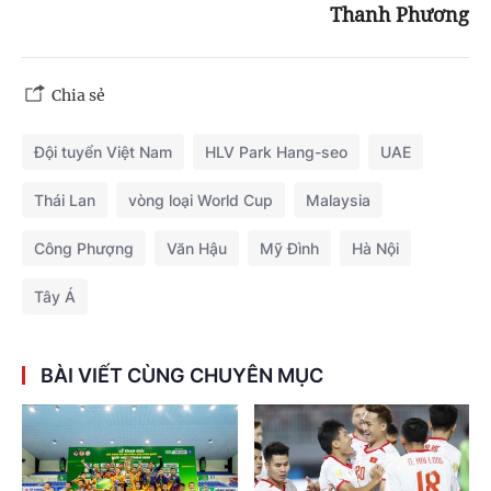
Thanh Phương
Chia sẻ
Đội tuyển Việt Nam
HLV Park Hang-seo
UAE
Thái Lan
vòng loại World Cup
Malaysia
Công Phượng
Văn Hậu
Mỹ Đình
Hà Nội
Tây Á
BÀI VIẾT CÙNG CHUYÊN MỤC