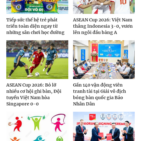
Tiếp sức thế hệ trẻ phát
ASEAN Cup 2026: Việt Nam
triển toàn diện ngay từ
thắng Indonesia 3-0, vươn
những sân chơi học đường
lên ngôi đầu bảng A
ASEAN Cup 2026: Bỏ lỡ
Gần 140 vận động viên
nhiều cơ hội ghi bàn, Đội
tranh tài tại Giải vô địch
tuyển Việt Nam hòa
bóng bàn quốc gia Báo
Singapore 0-0
Nhân Dân