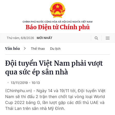
CHÍNH PHỦ NƯỚC CỘNG HÒA XÃ HỘI CHỦ NGHĨA VIỆT NAM
Báo Điện tử Chính phủ
Thứ năm,
6/8/2026
MỚI NHẤT
Văn hóa
Thể thao
Du lịch
Đội tuyển Việt Nam phải vượt
qua sức ép sân nhà
13/11/2019
10:13
(Chinhphu.vn) - Ngày 14 và 19/11 tới, Đội tuyển Việt
Nam sẽ thi đấu 2 trận then chốt tại vòng loại World
Cup 2022 bảng G, lần lượt gặp các đối thủ UAE và
Thái Lan trên sân nhà Mỹ Đình.