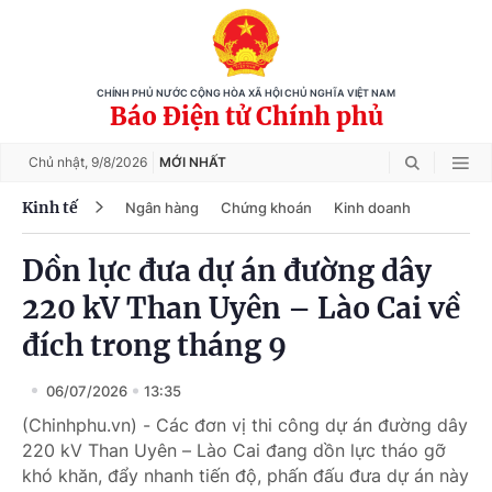
CHÍNH PHỦ NƯỚC CỘNG HÒA XÃ HỘI CHỦ NGHĨA VIỆT NAM
Báo Điện tử Chính phủ
Chủ nhật,
9/8/2026
MỚI NHẤT
Kinh tế
Ngân hàng
Chứng khoán
Kinh doanh
Dồn lực đưa dự án đường dây
220 kV Than Uyên – Lào Cai về
đích trong tháng 9
06/07/2026
13:35
(Chinhphu.vn) - Các đơn vị thi công dự án đường dây
220 kV Than Uyên – Lào Cai đang dồn lực tháo gỡ
khó khăn, đẩy nhanh tiến độ, phấn đấu đưa dự án này