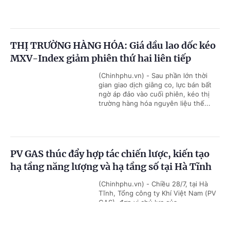
THỊ TRƯỜNG HÀNG HÓA: Giá dầu lao dốc kéo
MXV-Index giảm phiên thứ hai liên tiếp
(Chinhphu.vn) - Sau phần lớn thời
gian giao dịch giằng co, lực bán bất
ngờ áp đảo vào cuối phiên, kéo thị
trường hàng hóa nguyên liệu thế...
PV GAS thúc đẩy hợp tác chiến lược, kiến tạo
hạ tầng năng lượng và hạ tầng số tại Hà Tĩnh
(Chinhphu.vn) - Chiều 28/7, tại Hà
Tĩnh, Tổng công ty Khí Việt Nam (PV
GAS), đơn vị chủ lực của
Petrovietnam, đã ký kết loạt thỏa...
Cổng TTĐT Chính phủ
English
中文