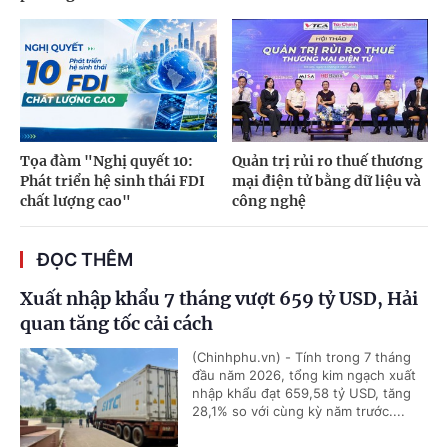
Tọa đàm "Nghị quyết 10:
Quản trị rủi ro thuế thương
Phát triển hệ sinh thái FDI
mại điện tử bằng dữ liệu và
chất lượng cao"
công nghệ
ĐỌC THÊM
Xuất nhập khẩu 7 tháng vượt 659 tỷ USD, Hải
quan tăng tốc cải cách
(Chinhphu.vn) - Tính trong 7 tháng
đầu năm 2026, tổng kim ngạch xuất
nhập khẩu đạt 659,58 tỷ USD, tăng
28,1% so với cùng kỳ năm trước....