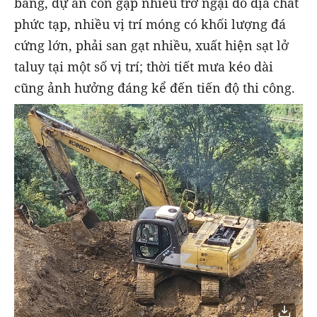
bằng, dự án còn gặp nhiều trở ngại do địa chất
phức tạp, nhiều vị trí móng có khối lượng đá
cứng lớn, phải san gạt nhiều, xuất hiện sạt lở
taluy tại một số vị trí; thời tiết mưa kéo dài
cũng ảnh hưởng đáng kể đến tiến độ thi công.