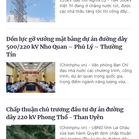
220kV đấu nối Nghĩa Lộ - TBA 500kV
Việt Trì đang ở chặng nước rút, được
các nhà thầu tăng tốc thi công đẩy...
Dồn lực gỡ vướng mặt bằng dự án đường dây
500/220 kV Nho Quan – Phủ Lý – Thường
Tín
(Chinhphu.vn) - Văn phòng Ban Chỉ
đạo nhà nước các chương trình, công
trình, dự án quan trọng quốc gia,
trọng điểm ngành năng lượng vừa...
Chấp thuận chủ trương đầu tư dự án đường
dây 220 kV Phong Thổ - Than Uyên
(Chinhphu.vn) - UBND tỉnh Lai Châu
vừa ban hành Quyết định chấp thuận
chủ trương đầu tư dự án đường dây