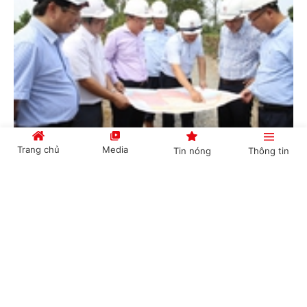
Đồng Nai: Phê duyệt chủ trương đầu tư dự án Truyền tải
Trang chủ
Media
Tin nóng
Thông tin
điện quan trọng
Kinh tế -
2 năm trước
Cổng TTĐT Chính phủ
English
中文
Chuyên mục