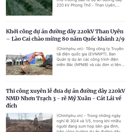
220 kV Phong Thổ - Than Uyên,...
Khởi công dự án đường dây 220kV Than Uyên
– Lào Cai chào mừng 80 năm Quốc khánh 2/9
(Chinhphu.vn)- Tổng công ty Truyền
tải điện quốc gia (EVNNPT), Ban
Quản lý dự án các công trình điện
miền Bắc (NPMB) và các đơn vị liên...
Thi công xuyên lễ đưa dự án đường dây 220kV
NMĐ Nhơn Trạch 3 - rẽ Mỹ Xuân - Cát Lái về
đích
(Chinhphu.vn) - Trong những ngày
nghỉ lễ 30/4 và 1/5, trong khi nhiều
người đang sum họp bên gia đình,
trên công trường dự án đường dây...