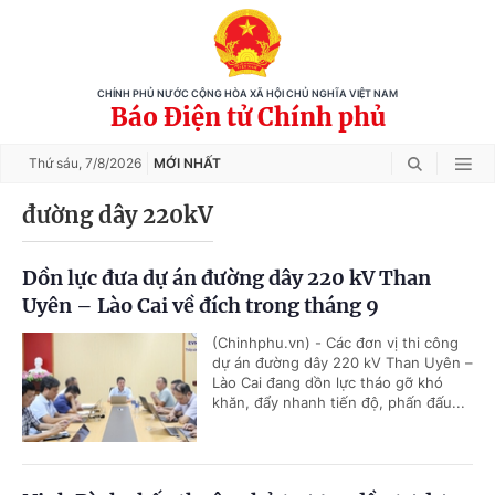
CHÍNH PHỦ NƯỚC CỘNG HÒA XÃ HỘI CHỦ NGHĨA VIỆT NAM
Báo Điện tử Chính phủ
Thứ sáu,
7/8/2026
MỚI NHẤT
đường dây 220kV
Dồn lực đưa dự án đường dây 220 kV Than
Uyên – Lào Cai về đích trong tháng 9
(Chinhphu.vn) - Các đơn vị thi công
dự án đường dây 220 kV Than Uyên –
Lào Cai đang dồn lực tháo gỡ khó
khăn, đẩy nhanh tiến độ, phấn đấu...