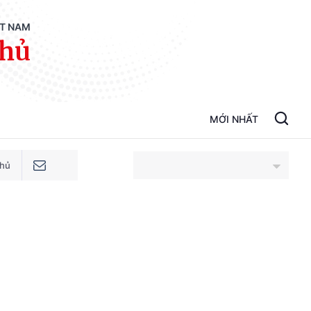
ỆT NAM
phủ
MỚI NHẤT
phủ
An Giang
Bắc Ninh
Cao Bằng