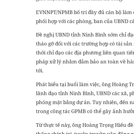
EVNNPT/NPMB bố trí đầy đủ cán bộ làm c
phối hợp với các phòng, ban của UBND cá
Đề nghị UBND tỉnh Ninh Bình sớm chỉ đạo
tháo gỡ đối với các trường hợp có tài s
thời chỉ đạo các địa phương liên quan t
pháp xử lý nhằm đảm bảo an toàn về hành
tới.
Phát biểu tại buổi làm việc, ông Hoàng
lãnh đạo tỉnh Ninh Bình, UBND các xã, ph
phóng mặt bằng dự án. Tuy nhiên, đến n
trong công tác GPMB có thể gây ảnh hưở
Từ thực tế này, ông Hoàng Trọng Hiếu đề
thống chính trị, tuyên truyền vận động 