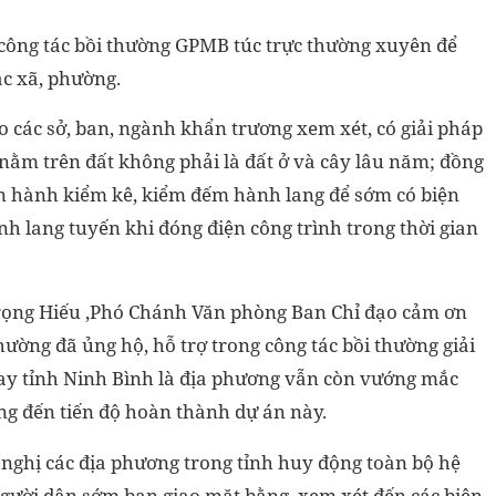
ông tác bồi thường GPMB túc trực thường xuyên để
c xã, phường.
 các sở, ban, ngành khẩn trương xem xét, có giải pháp
ản nằm trên đất không phải là đất ở và cây lâu năm; đồng
iến hành kiểm kê, kiểm đếm hành lang để sớm có biện
 lang tuyến khi đóng điện công trình trong thời gian
 Trọng Hiếu ,Phó Chánh Văn phòng Ban Chỉ đạo cảm ơn
ường đã ủng hộ, hỗ trợ trong công tác bồi thường giải
ay tỉnh Ninh Bình là địa phương vẫn còn vướng mắc
ng đến tiến độ hoàn thành dự án này.
 nghị các địa phương trong tỉnh huy động toàn bộ hệ
người dân sớm ban giao mặt bằng, xem xét đến các biện