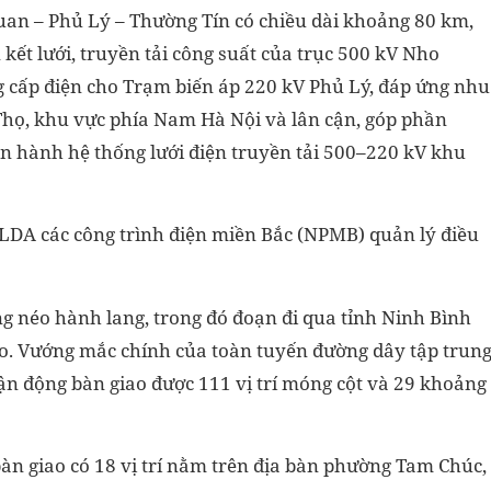
an – Phủ Lý – Thường Tín có chiều dài khoảng 80 km,
ết lưới, truyền tải công suất của trục 500 kV Nho
g cấp điện cho Trạm biến áp 220 kV Phủ Lý, đáp ứng nhu
 Thọ, khu vực phía Nam Hà Nội và lân cận, góp phần
ận hành hệ thống lưới điện truyền tải 500–220 kV khu
DA các công trình điện miền Bắc (NPMB) quản lý điều
ng néo hành lang, trong đó đoạn đi qua tỉnh Ninh Bình
éo. Vướng mắc chính của toàn tuyến đường dây tập trun
vận động bàn giao được 111 vị trí móng cột và 29 khoảng
 bàn giao có 18 vị trí nằm trên địa bàn phường Tam Chúc,