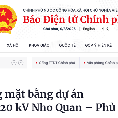
CHÍNH PHỦ NƯỚC CỘNG HÒA XÃ HỘI CHỦ NGHĨA VI
Báo Điện tử Chính 
Chiến dịch 500 ngày đêm tìm kiếm, quy tập và xác định danh tính hài cốt liệt sĩ
Chủ nhật, 9/8/2026
English
中文
Bảo vệ nền tảng tư tưởng của Đảng trong kỷ nguyên phát triển mới
XÃ HỘI
KHOA GIÁO
QUỐC TẾ
GÓP Ý HIẾN KẾ
Cổng TTĐT Chính phủ
Văn phòng Chính 
Chiến dịch 500 ngày đêm tìm kiếm, quy tập và xác định danh tính hài cốt liệt sĩ
g mặt bằng dự án
220 kV Nho Quan – Phủ