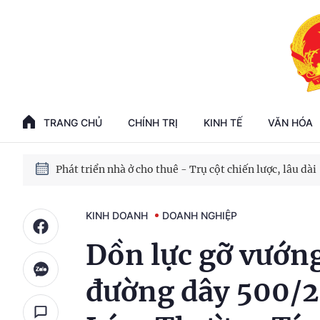
Phát triển kinh tế nhà nước trong kỷ nguyên mới
100 ngày xử lý các điểm nghẽn về chuyển đổi số
TRANG CHỦ
CHÍNH TRỊ
KINH TẾ
VĂN HÓA
Phát triển nhà ở cho thuê - Trụ cột chiến lược, lâu dài
Phát triển kinh tế nhà nước trong kỷ nguyên mới
KINH DOANH
DOANH NGHIỆP
Dồn lực gỡ vướn
đường dây 500/