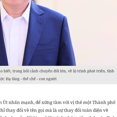
biết, trong bối cảnh chuyển đổi lớn, về lộ trình phát triển, tỉnh
ột: Hạ tầng - thể chế - con người
n Út nhấn mạnh, để xứng tầm với vị thế một Thành phố
ỉ thay đổi về tên gọi mà là sự thay đổi toàn diện về