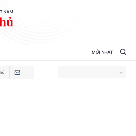
ỆT NAM
phủ
MỚI NHẤT
phủ
An Giang
Bắc Ninh
Cao Bằng