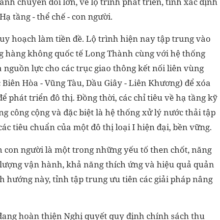
nh chuyển đổi lớn, về lộ trình phát triển, tỉnh xác định
 Hạ tầng - thể chế - con người.
quy hoạch làm tiền đề. Lộ trình hiện nay tập trung vào
ng hàng không quốc tế Long Thành cùng với hệ thống
đa nguồn lực cho các trục giao thông kết nối liên vùng
ốc Biên Hòa - Vũng Tàu, Dầu Giây - Liên Khương) để xóa
 phát triển đô thị. Đồng thời, các chỉ tiêu về hạ tầng kỹ
áng công cộng và đặc biệt là hệ thống xử lý nước thải tập
c tiêu chuẩn của một đô thị loại I hiện đại, bền vững.
h con người là một trong những yếu tố then chốt, năng
t lượng vận hành, khả năng thích ứng và hiệu quả quản
ịnh hướng này, tỉnh tập trung ưu tiên các giải pháp nâng
đang hoàn thiện Nghị quyết quy định chính sách thu