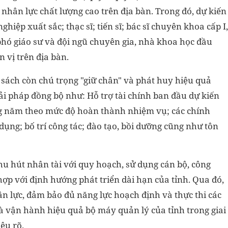
 nhân lực chất lượng cao trên địa bàn. Trong đó, dự kiến
ghiệp xuất sắc; thạc sĩ; tiến sĩ; bác sĩ chuyên khoa cấp I,
, phó giáo sư và đội ngũ chuyên gia, nhà khoa học đầu
 vị trên địa bàn.
 sách còn chú trọng "giữ chân" và phát huy hiệu quả
ải pháp đồng bộ như: Hỗ trợ tài chính ban đầu dự kiến
ằng năm theo mức độ hoàn thành nhiệm vụ; các chính
 dụng; bố trí công tác; đào tạo, bồi dưỡng cũng như tôn
hu hút nhân tài với quy hoạch, sử dụng cán bộ, công
ợp với định hướng phát triển dài hạn của tỉnh. Qua đó,
 lực, đảm bảo đủ năng lực hoạch định và thực thi các
và vận hành hiệu quả bộ máy quản lý của tỉnh trong giai
êu rõ.