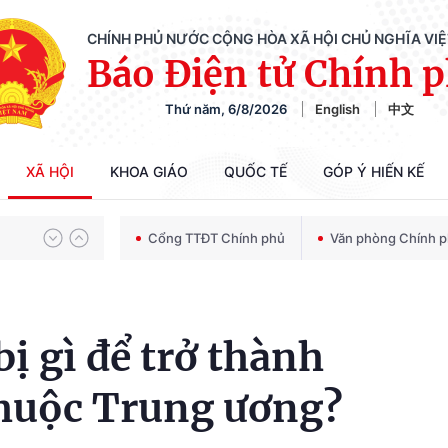
CHÍNH PHỦ NƯỚC CỘNG HÒA XÃ HỘI CHỦ NGHĨA VI
Báo Điện tử Chính 
Thứ năm, 6/8/2026
English
中文
Chiến dịch 500 ngày đêm tìm kiếm, quy tập và xác định danh tính hài cốt liệt sĩ
XÃ HỘI
KHOA GIÁO
QUỐC TẾ
GÓP Ý HIẾN KẾ
Bảo vệ nền tảng tư tưởng của Đảng trong kỷ nguyên phát triển mới
Cổng TTĐT Chính phủ
Văn phòng Chính 
Chiến dịch 500 ngày đêm tìm kiếm, quy tập và xác định danh tính hài cốt liệt sĩ
ị gì để trở thành
thuộc Trung ương?