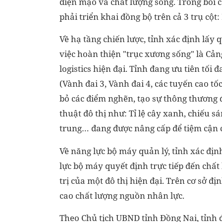
diện mạo và chất lượng sống. Trong bối cả
phải triển khai đồng bộ trên cả 3 trụ cột:
Về hạ tầng chiến lược, tỉnh xác định lấy 
việc hoàn thiện "trục xương sống" là Cả
logistics hiện đại. Tỉnh đang ưu tiên tối 
(Vành đai 3, Vành đai 4, các tuyến cao t
bỏ các điểm nghẽn, tạo sự thông thương để
thuật đô thị như: Tỉ lệ cây xanh, chiếu s
trung… đang được nâng cấp để tiệm cận cá
Về năng lực bộ máy quản lý, tỉnh xác địn
lực bộ máy quyết định trực tiếp đến chấ
trị của một đô thị hiện đại. Trên cơ sở đ
cao chất lượng nguồn nhân lực.
Theo Chủ tịch UBND tỉnh Đồng Nai, tỉnh 