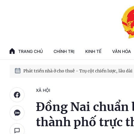
Phát triển kinh tế nhà nước trong kỷ nguyên mới
100 ngày xử lý các điểm nghẽn về chuyển đổi số
TRANG CHỦ
CHÍNH TRỊ
KINH TẾ
VĂN HÓA
Phát triển nhà ở cho thuê - Trụ cột chiến lược, lâu dài
Phát triển kinh tế nhà nước trong kỷ nguyên mới
XÃ HỘI
Đồng Nai chuẩn b
thành phố trực 