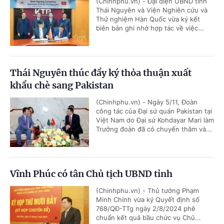
(Chinhphu.vn) - Đại diện UBND tỉnh
Thái Nguyên và Viện Nghiên cứu và
Thử nghiệm Hàn Quốc vừa ký kết
biên bản ghi nhớ hợp tác về việc...
Thái Nguyên thúc đẩy ký thỏa thuận xuất
khẩu chè sang Pakistan
(Chinhphu.vn) - Ngày 5/11, Đoàn
công tác của Đại sứ quán Pakistan tại
Việt Nam do Đại sứ Kohdayar Mari làm
Trưởng đoàn đã có chuyến thăm và...
Vĩnh Phúc có tân Chủ tịch UBND tỉnh
(Chinhphu.vn) - Thủ tướng Phạm
Minh Chính vừa ký Quyết định số
768/QĐ-TTg ngày 2/8/2024 phê
chuẩn kết quả bầu chức vụ Chủ...