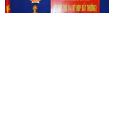
Cổng TTĐT Chính phủ
English
中文
Trang chủ
Media
Tin nóng
Thông tin
Chuyên mục
Vĩnh Phúc có tân Chủ tịch UBND tỉnh
Hoạt động địa phương -
11 năm trước
CHÍNH TRỊ
KINH TẾ
VĂN HÓA
XÃ HỘI
KHOA GIÁO
QUỐC TẾ
GÓP Ý HIẾN KẾ