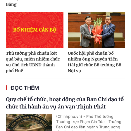
Bằng
Thủ tướng phê chuẩn kết
Quốc hội phê chuẩn bổ
quả bầu, miễn nhiệm chức
nhiệm ông Nguyễn Tiến
vụ Chủ tịch UBND thành
Hải giữ chức Bộ trưởng Bộ
phố Huế
Nội vụ
ĐỌC THÊM
Quy chế tổ chức, hoạt động của Ban Chỉ đạo tổ
chức thi hành án vụ án Vạn Thịnh Phát
(Chinhphu.vn) - Phó Thủ tướng
Thường trực Phạm Gia Túc - Trưởng
Ban Chỉ đạo liên ngành Trung ương