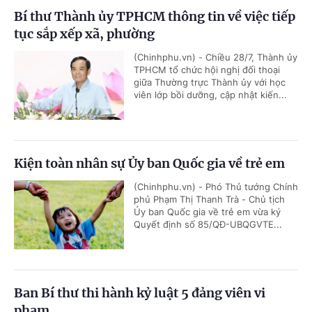
Bí thư Thành ủy TPHCM thông tin về việc tiếp
tục sắp xếp xã, phường
(Chinhphu.vn) - Chiều 28/7, Thành ủy
TPHCM tổ chức hội nghị đối thoại
giữa Thường trực Thành ủy với học
viên lớp bồi dưỡng, cập nhật kiến...
Kiện toàn nhân sự Ủy ban Quốc gia về trẻ em
(Chinhphu.vn) - Phó Thủ tướng Chính
phủ Phạm Thị Thanh Trà - Chủ tịch
Ủy ban Quốc gia về trẻ em vừa ký
Quyết định số 85/QĐ-UBQGVTE...
Ban Bí thư thi hành kỷ luật 5 đảng viên vi
phạm