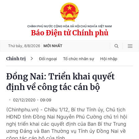
CHÍNH PHỦ NƯỚC CỘNG HÒA XÃ HỘI CHỦ NGHĨA VIỆT NAM
Báo Điện tử Chính phủ
Thứ bảy,
8/8/2026
MỚI NHẤT
Chính trị
Đối ngoại
Tổ chức nhân sự
Hội nhập
Đồng Nai: Triển khai quyết
định về công tác cán bộ
02/12/2020
09:09
(Chinhphu.vn) - Chiều 1/12, Bí thư Tỉnh ủy, Chủ tịch
HĐND tỉnh Đồng Nai Nguyễn Phú Cường chủ trì hội
nghị triển khai các quyết định của Ban Bí thư Trung
ương Đảng và Ban Thường vụ Tỉnh ủy Đồng Nai về
công tác cán bộ của tỉnh.