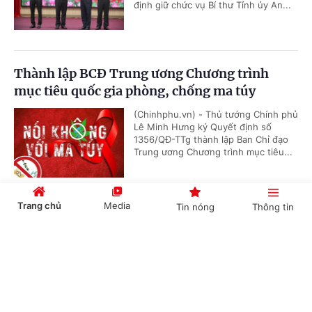
định giữ chức vụ Bí thư Tỉnh ủy An...
Thành lập BCĐ Trung ương Chương trình
mục tiêu quốc gia phòng, chống ma túy
(Chinhphu.vn) - Thủ tướng Chính phủ
Lê Minh Hưng ký Quyết định số
1356/QĐ-TTg thành lập Ban Chỉ đạo
Trung ương Chương trình mục tiêu...
Trang chủ
Media
Tin nóng
Thông tin
Hội nghị công bố các quyết định của Bộ Chính
trị, Ban Bí thư về công tác cán bộ
Cổng TTĐT Chính phủ
English
中文
(Chinhphu.vn) - Sáng 23/7, tại Trụ sở
Trung ương Đảng, Ủy viên Bộ Chính
trị, Thường trực Ban Bí thư Trần Cẩm
Tú chủ trì Hội nghị công bố các...