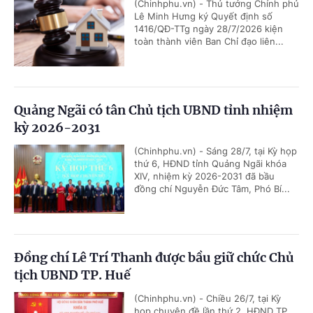
(Chinhphu.vn) - Thủ tướng Chính phủ
Lê Minh Hưng ký Quyết định số
1416/QĐ-TTg ngày 28/7/2026 kiện
toàn thành viên Ban Chỉ đạo liên...
Quảng Ngãi có tân Chủ tịch UBND tỉnh nhiệm
kỳ 2026-2031
(Chinhphu.vn) - Sáng 28/7, tại Kỳ họp
thứ 6, HĐND tỉnh Quảng Ngãi khóa
XIV, nhiệm kỳ 2026-2031 đã bầu
đồng chí Nguyễn Đức Tâm, Phó Bí...
Đồng chí Lê Trí Thanh được bầu giữ chức Chủ
tịch UBND TP. Huế
(Chinhphu.vn) - Chiều 26/7, tại Kỳ
họp chuyên đề lần thứ 2, HĐND TP.