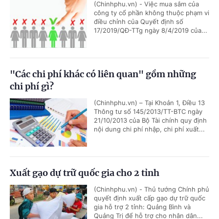
(Chinhphu.vn) - Việc mua sắm của
công ty cổ phần không thuộc phạm vi
điều chỉnh của Quyết định số
17/2019/QĐ-TTg ngày 8/4/2019 của...
"Các chi phí khác có liên quan" gồm những
chi phí gì?
(Chinhphu.vn) – Tại Khoản 1, Điều 13
Thông tư số 145/2013/TT-BTC ngày
21/10/2013 của Bộ Tài chính quy định
nội dung chi phí nhập, chi phí xuất...
Xuất gạo dự trữ quốc gia cho 2 tỉnh
(Chinhphu.vn) - Thủ tướng Chính phủ
quyết định xuất cấp gạo dự trữ quốc
gia hỗ trợ 2 tỉnh: Quảng Bình và
Quảng Trị để hỗ trợ cho nhân dân...