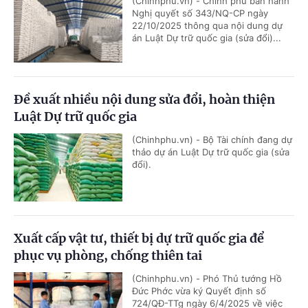
(Chinhphu.vn) - Chính phủ ban hành
Nghị quyết số 343/NQ-CP ngày
22/10/2025 thông qua nội dung dự
án Luật Dự trữ quốc gia (sửa đổi)...
Đề xuất nhiều nội dung sửa đổi, hoàn thiện
Luật Dự trữ quốc gia
(Chinhphu.vn) - Bộ Tài chính đang dự
thảo dự án Luật Dự trữ quốc gia (sửa
đổi).
Xuất cấp vật tư, thiết bị dự trữ quốc gia để
phục vụ phòng, chống thiên tai
(Chinhphu.vn) - Phó Thủ tướng Hồ
Đức Phớc vừa ký Quyết định số
724/QĐ-TTg ngày 6/4/2025 về việc