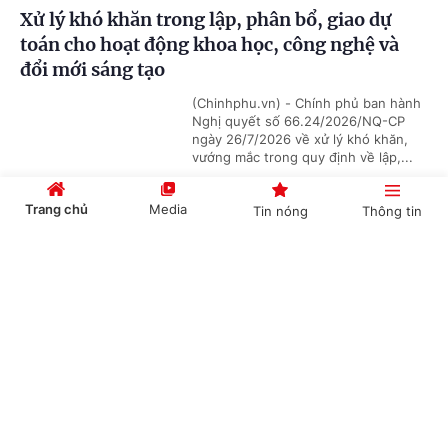
Xử lý khó khăn trong lập, phân bổ, giao dự
toán cho hoạt động khoa học, công nghệ và
đổi mới sáng tạo
(Chinhphu.vn) - Chính phủ ban hành
Nghị quyết số 66.24/2026/NQ-CP
ngày 26/7/2026 về xử lý khó khăn,
vướng mắc trong quy định về lập,...
Trang chủ
Media
Tin nóng
Thông tin
Không gian phát triển Việt Nam trong kỷ
Cổng TTĐT Chính phủ
English
中文
nguyên mới
(Chinhphu.vn) - Việc phát triển các
không gian số, dữ liệu, đổi mới sáng
tạo và các công nghệ chiến lược
được xác định là một trong những...
Chuyên mục