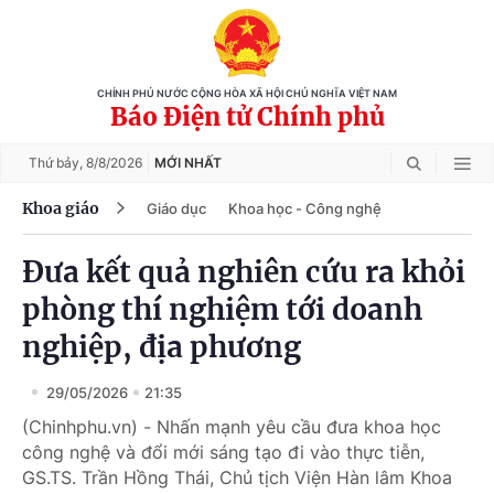
CHÍNH PHỦ NƯỚC CỘNG HÒA XÃ HỘI CHỦ NGHĨA VIỆT NAM
Báo Điện tử Chính phủ
Thứ bảy,
8/8/2026
MỚI NHẤT
Khoa giáo
Giáo dục
Khoa học - Công nghệ
Đưa kết quả nghiên cứu ra khỏi
phòng thí nghiệm tới doanh
nghiệp, địa phương
29/05/2026
21:35
(Chinhphu.vn) - Nhấn mạnh yêu cầu đưa khoa học
công nghệ và đổi mới sáng tạo đi vào thực tiễn,
GS.TS. Trần Hồng Thái, Chủ tịch Viện Hàn lâm Khoa