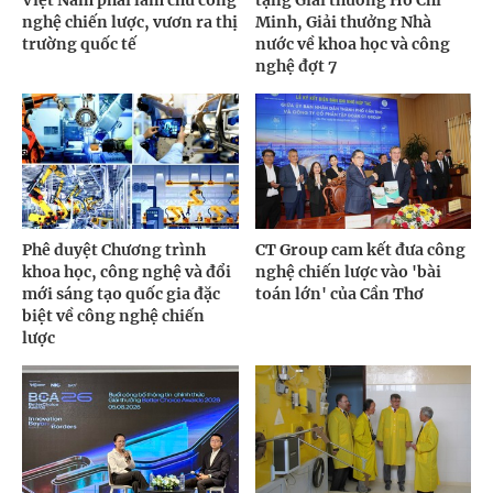
Việt Nam phải làm chủ công
tặng Giải thưởng Hồ Chí
nghệ chiến lược, vươn ra thị
Minh, Giải thưởng Nhà
trường quốc tế
nước về khoa học và công
nghệ đợt 7
Phê duyệt Chương trình
CT Group cam kết đưa công
khoa học, công nghệ và đổi
nghệ chiến lược vào 'bài
mới sáng tạo quốc gia đặc
toán lớn' của Cần Thơ
biệt về công nghệ chiến
lược