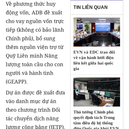
Về phương thức huy
TIN LIÊN QUAN
động vốn, ADB đề xuất
cho vay nguồn vốn trực
tiếp (không có bảo lãnh
Chính phủ), bổ sung
thêm nguồn viện trợ từ
EVN và EDC trao đổi
Quỹ Liên minh Năng
về vận hành lưới điện
lượng toàn cầu cho con
liên kết giữa hai quốc
gia
người và hành tinh
(GEAPP).
Dự án được đề xuất đưa
vào danh mục dự án
theo chương trình Đối
Thủ tướng Chính phủ
tác chuyển dịch năng
quyết định tách Trung
tâm điều độ hệ thống
lượng công bằng (JETP).
điện Quốc gia khỏi EVN