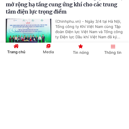
mở rộng hạ tầng cung ứng khí cho các trung
tâm điện lực trọng điểm
(Chinhphu.vn) - Ngày 3/4 tại Hà Nội,
Tổng công ty Khí Việt Nam cùng Tập
đoàn Điện lực Việt Nam và Tổng công
ty Điện lực Dầu khí Việt Nam đã ký...
Trang chủ
Media
Tin nóng
Thông tin
'Bón đúng, bón ít' – Triết lý làm nông nghiệp
Cổng TTĐT Chính phủ
English
中文
tử tế của một doanh nghiệp phân bón
(Chinhphu.vn) - Gần 3 thập kỷ gắn
bó với ngành phân bón, ông Phạm
Quốc Trung, Tổng Giám đốc Công ty
Cổ phần Phân bón MTK đã chọn...
Chuyên mục
CHÍNH TRỊ
KINH TẾ
Nghị quyết 79: Làn gió mới cho “hệ sinh thái