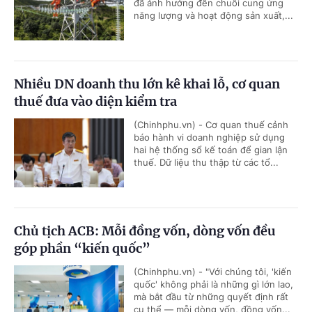
đã ảnh hưởng đến chuỗi cung ứng
năng lượng và hoạt động sản xuất,...
Nhiều DN doanh thu lớn kê khai lỗ, cơ quan
thuế đưa vào diện kiểm tra
(Chinhphu.vn) - Cơ quan thuế cảnh
báo hành vi doanh nghiệp sử dụng
hai hệ thống sổ kế toán để gian lận
thuế. Dữ liệu thu thập từ các tổ...
Chủ tịch ACB: Mỗi đồng vốn, dòng vốn đều
góp phần “kiến quốc”
(Chinhphu.vn) - "Với chúng tôi, 'kiến
quốc' không phải là những gì lớn lao,
mà bắt đầu từ những quyết định rất
cụ thể — mỗi dòng vốn, đồng vốn...