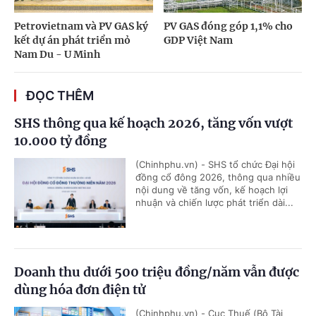
Petrovietnam và PV GAS ký
PV GAS đóng góp 1,1% cho
kết dự án phát triển mỏ
GDP Việt Nam
Nam Du - U Minh
ĐỌC THÊM
SHS thông qua kế hoạch 2026, tăng vốn vượt
10.000 tỷ đồng
(Chinhphu.vn) - SHS tổ chức Đại hội
đồng cổ đông 2026, thông qua nhiều
nội dung về tăng vốn, kế hoạch lợi
nhuận và chiến lược phát triển dài...
Doanh thu dưới 500 triệu đồng/năm vẫn được
dùng hóa đơn điện tử
(Chinhphu.vn) - Cục Thuế (Bộ Tài