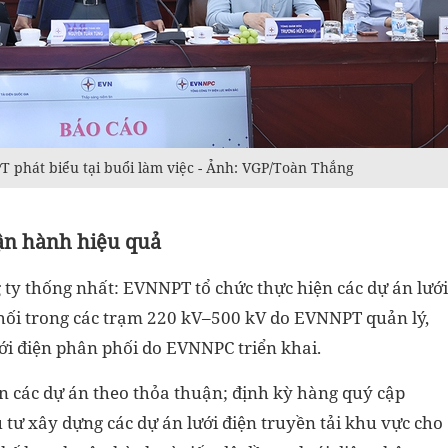
phát biểu tại buổi làm việc - Ảnh: VGP/Toàn Thắng
ận hành hiệu quả
g ty thống nhất: EVNNPT tổ chức thực hiện các dự án lưới
phối trong các trạm 220 kV–500 kV do EVNNPT quản lý,
ưới điện phân phối do EVNNPC triển khai.
n các dự án theo thỏa thuận; định kỳ hàng quý cập
u tư xây dựng các dự án lưới điện truyền tải khu vực cho