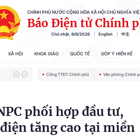
CHÍNH PHỦ NƯỚC CỘNG HÒA XÃ HỘI CHỦ NGHĨA VI
Báo Điện tử Chính 
Chủ nhật, 9/8/2026
English
中文
Chiến dịch 500 ngày đêm tìm kiếm, quy tập và xác định danh tính hài cốt liệt sĩ
XÃ HỘI
KHOA GIÁO
QUỐC TẾ
GÓP Ý HIẾN KẾ
Bảo vệ nền tảng tư tưởng của Đảng trong kỷ nguyên phát triển mới
Cổng TTĐT Chính phủ
Văn phòng Chính 
Chiến dịch 500 ngày đêm tìm kiếm, quy tập và xác định danh tính hài cốt liệt sĩ
PC phối hợp đầu tư,
điện tăng cao tại miền