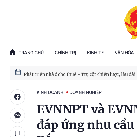
Phát triển kinh tế nhà nước trong kỷ nguyên mới
100 ngày xử lý các điểm nghẽn về chuyển đổi số
TRANG CHỦ
CHÍNH TRỊ
KINH TẾ
VĂN HÓA
Phát triển nhà ở cho thuê - Trụ cột chiến lược, lâu dài
Phát triển kinh tế nhà nước trong kỷ nguyên mới
KINH DOANH
DOANH NGHIỆP
EVNNPT và EVNN
đáp ứng nhu cầu 