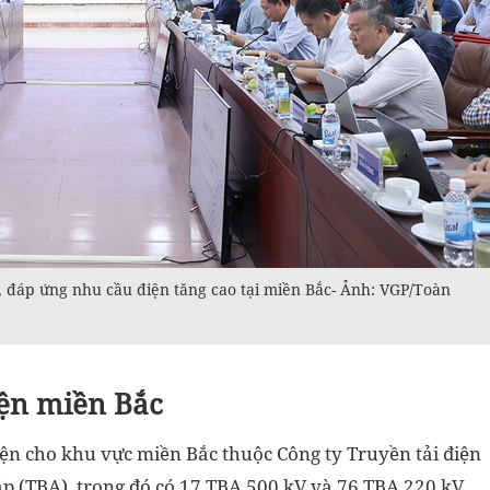
đáp ứng nhu cầu điện tăng cao tại miền Bắc- Ảnh: VGP/Toàn
iện miền Bắc
điện cho khu vực miền Bắc thuộc Công ty Truyền tải điện
 (TBA), trong đó có 17 TBA 500 kV và 76 TBA 220 kV.