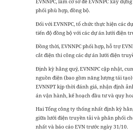
EVNNPC, làm cơ sở để EVNNPC xây dựng k
phối phù hợp, đồng bộ.
Đối với EVNNPC, tổ chức thực hiện các d
tiến độ đồng bộ với các dự án lưới điện 
Đồng thời, EVNNPC phối hợp, hỗ trợ EVN
cắt điện thi công các dự án lưới điện truy
Định kỳ hằng quý, EVNNPC cập nhật, cung 
nguồn điện (bao gồm năng lượng tái tạo) 
EVNNPT kịp thời đánh giá, nhận định ảnh
án vận hành, kế hoạch đầu tư và quy ho
Hai Tổng công ty thống nhất định kỳ hằ
giữa lưới điện truyền tải và phân phối c
nhất và báo cáo EVN trước ngày 31/10.