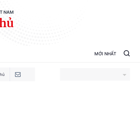
ỆT NAM
phủ
MỚI NHẤT
phủ
An Giang
Bắc Ninh
Cao Bằng