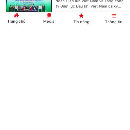
đoàn Điện lực Việt Nam và Tổng công
ty Điện lực Dầu khí Việt Nam đã ký...
Trang chủ
Media
Tin nóng
Thông tin
'Bón đúng, bón ít' – Triết lý làm nông nghiệp
Cổng TTĐT Chính phủ
English
中文
tử tế của một doanh nghiệp phân bón
(Chinhphu.vn) - Gần 3 thập kỷ gắn
bó với ngành phân bón, ông Phạm
Quốc Trung, Tổng Giám đốc Công ty
Cổ phần Phân bón MTK đã chọn...
Chuyên mục
CHÍNH TRỊ
KINH TẾ
Nghị quyết 79: Làn gió mới cho “hệ sinh thái
công – tư đồng hành”
VĂN HÓA
XÃ HỘI
(Chinhphu.vn) - Trong bối cảnh yêu
KHOA GIÁO
QUỐC TẾ
cầu tái cấu trúc nền kinh tế và nâng
cao năng lực cạnh tranh ngày càng
GÓP Ý HIẾN KẾ
cấp thiết, Nghị quyết 79 được nhìn...