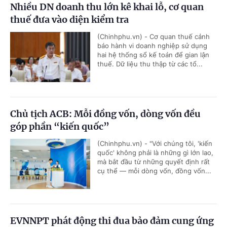
Nhiều DN doanh thu lớn kê khai lỗ, cơ quan
thuế đưa vào diện kiểm tra
(Chinhphu.vn) - Cơ quan thuế cảnh
báo hành vi doanh nghiệp sử dụng
hai hệ thống sổ kế toán để gian lận
thuế. Dữ liệu thu thập từ các tổ...
Chủ tịch ACB: Mỗi đồng vốn, dòng vốn đều
góp phần “kiến quốc”
(Chinhphu.vn) - "Với chúng tôi, 'kiến
quốc' không phải là những gì lớn lao,
mà bắt đầu từ những quyết định rất
cụ thể — mỗi dòng vốn, đồng vốn...
EVNNPT phát động thi đua bảo đảm cung ứng