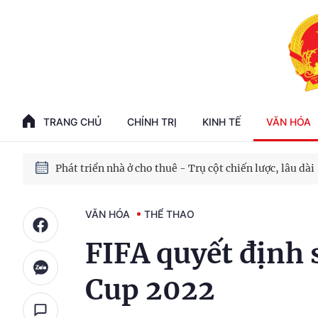
Phát triển kinh tế nhà nước trong kỷ nguyên mới
100 ngày xử lý các điểm nghẽn về chuyển đổi số
TRANG CHỦ
CHÍNH TRỊ
KINH TẾ
VĂN HÓA
Phát triển nhà ở cho thuê - Trụ cột chiến lược, lâu dài
Phát triển kinh tế nhà nước trong kỷ nguyên mới
VĂN HÓA
THỂ THAO
FIFA quyết định 
Cup 2022