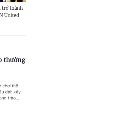
i trở thành
N United
ao thường
n chơi thể
âu dài: xây
ng trào...
ch thể