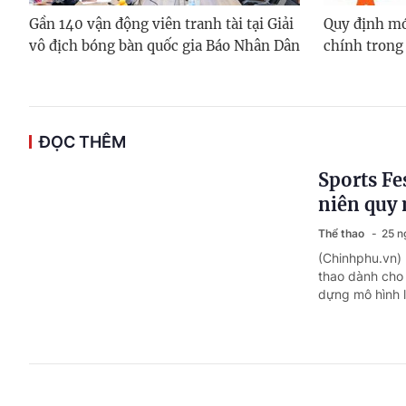
Gần 140 vận động viên tranh tài tại Giải
Quy định mớ
vô địch bóng bàn quốc gia Báo Nhân Dân
chính trong 
ĐỌC THÊM
Sports Fe
niên quy 
Thể thao
25 n
(Chinhphu.vn) 
thao dành cho 
dựng mô hình l
The Grand