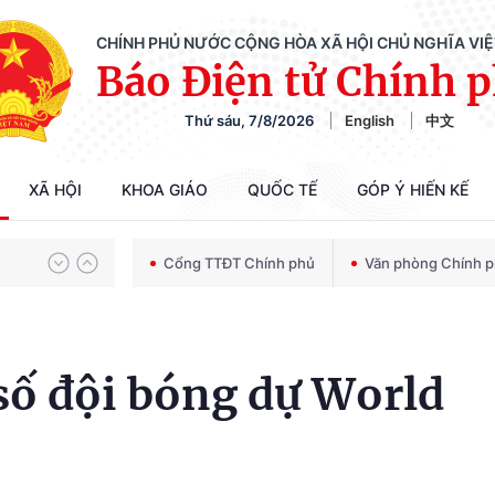
CHÍNH PHỦ NƯỚC CỘNG HÒA XÃ HỘI CHỦ NGHĨA VI
Báo Điện tử Chính 
Thứ sáu, 7/8/2026
English
中文
Chiến dịch 500 ngày đêm tìm kiếm, quy tập và xác định danh tính hài cốt liệt sĩ
XÃ HỘI
KHOA GIÁO
QUỐC TẾ
GÓP Ý HIẾN KẾ
Bảo vệ nền tảng tư tưởng của Đảng trong kỷ nguyên phát triển mới
Cổng TTĐT Chính phủ
Văn phòng Chính 
Chiến dịch 500 ngày đêm tìm kiếm, quy tập và xác định danh tính hài cốt liệt sĩ
số đội bóng dự World