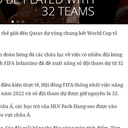
n thế giới đến Qatar dự vòng chung kết World Cup tổ
đoàn bóng đá các châu lục về việc có nhiều đội bóng
h FIFA Infantino đã đề xuất nâng số đội tham dự từ 32
 điều kiện thực tế, Hội đồng FIFA thống nhất việc nâng
ấu năm 2022 và số đội tham dự được giữ nguyên là 32.
châu Á, các học trò của HLV Park Hang-seo được vào
u vực châu Á.
g. Các đội mỗi bảng thi đấu vòng tròn tính điểm. Tám