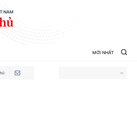
ỆT NAM
phủ
MỚI NHẤT
phủ
An Giang
Bắc Ninh
Cao Bằng