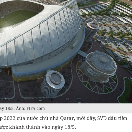
ày 18/5. Ảnh: FIFA.com
p 2022 của nước chủ nhà Qatar, mới đây, SVĐ đầu tiên
ược khánh thành vào ngày 18/5.