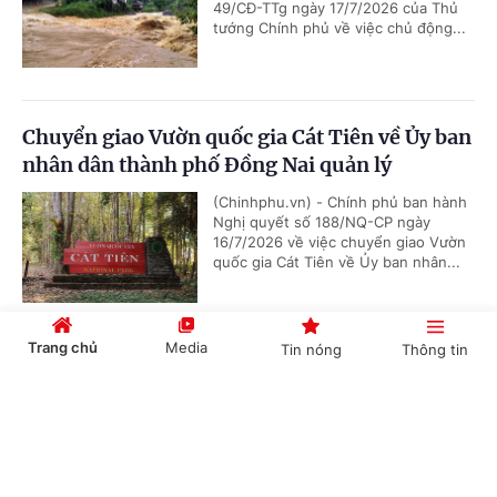
49/CĐ-TTg ngày 17/7/2026 của Thủ
tướng Chính phủ về việc chủ động...
Chuyển giao Vườn quốc gia Cát Tiên về Ủy ban
nhân dân thành phố Đồng Nai quản lý
(Chinhphu.vn) - Chính phủ ban hành
Nghị quyết số 188/NQ-CP ngày
16/7/2026 về việc chuyển giao Vườn
quốc gia Cát Tiên về Ủy ban nhân...
Trang chủ
Media
Tin nóng
Thông tin
Giao bổ sung dự toán chi ngân sách trung
ương, kế hoạch đầu tư công vốn ngân sách
Cổng TTĐT Chính phủ
English
中文
trung ương cho 27 địa phương
(Chinhphu.vn) - Thủ tướng Chính phủ
giao bổ sung dự toán chi ngân sách