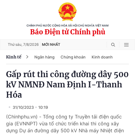
CHÍNH PHỦ NƯỚC CỘNG HÒA XÃ HỘI CHỦ NGHĨA VIỆT NAM
Báo Điện tử Chính phủ
Thứ sáu,
7/8/2026
MỚI NHẤT
Kinh tế
Ngân hàng
Chứng khoán
Kinh doanh
Gấp rút thi công đường dây 500
kV NMNĐ Nam Định I-Thanh
Hóa
31/10/2023
10:19
(Chinhphu.vn) - Tổng công ty Truyền tải điện quốc
gia (EVNNPT) vừa tổ chức triển khai thi công xây
dựng Dự án đường dây 500 kV Nhà máy Nhiệt điện