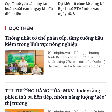
Cục Thuế yêu cầu hủy tạm
Dự kiến tổ chức Lễ công bố
hoãn xuất cảnh ngay khi đủ
Bộ chỉ số FTA Index vào
điều kiện
ngày 18/8
ĐỌC THÊM
Thống nhất cơ chế phân cấp, tăng cường hậu
kiểm trong lĩnh vực nông nghiệp
(Chinhphu.vn) - Tiếp tục chương
trình Kỳ họp không thường lệ thứ
Nhất, sáng 7/8, các đại biểu Quốc hội
đã thảo luận tại tổ về một số dự án...
THỊ TRƯỜNG HÀNG HÓA: MXV-Index tăng
phiên thứ ba liên tiếp, nhóm năng lượng ‘kéo’
thị trường
(Chinhphu.vn) - Diễn biến phân hóa