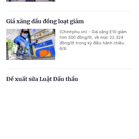
Giá xăng dầu đồng loạt giảm
(Chinhphu.vn) - Giá xăng E10 giảm
hơn 500 đồng/lít, về mức 22.324
đồng/lít trong kỳ điều hành chiều
6/8.
Đề xuất sửa Luật Đấu thầu
(Chinhphu.vn) - Bộ Tài chính đang dự
thảo Luật Đấu thầu (sửa đổi).
Cổng TTĐT Chính phủ
English
中文
Trang chủ
Media
Tin nóng
Thông tin
Cạnh tranh không lành mạnh, Công ty
Chuyên mục