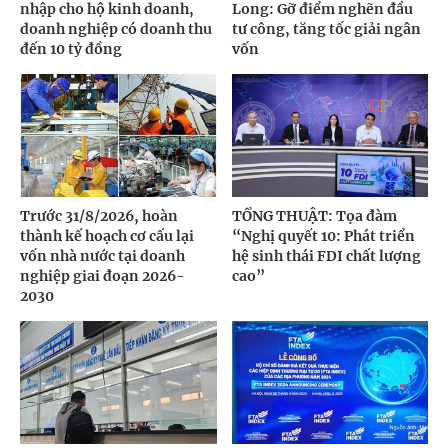
nhập cho hộ kinh doanh,
Long: Gỡ điểm nghẽn đầu
doanh nghiệp có doanh thu
tư công, tăng tốc giải ngân
đến 10 tỷ đồng
vốn
Trước 31/8/2026, hoàn
TỔNG THUẬT: Tọa đàm
thành kế hoạch cơ cấu lại
“Nghị quyết 10: Phát triển
vốn nhà nước tại doanh
hệ sinh thái FDI chất lượng
nghiệp giai đoạn 2026-
cao”
2030