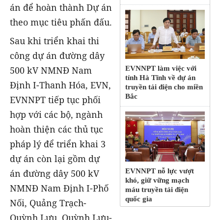
án để hoàn thành Dự án
theo mục tiêu phấn đấu.
Sau khi triển khai thi
công dự án đường dây
500 kV NMNĐ Nam
EVNNPT làm việc với
tỉnh Hà Tĩnh về dự án
Định I-Thanh Hóa, EVN,
truyền tải điện cho miền
Bắc
EVNNPT tiếp tục phối
hợp với các bộ, ngành
hoàn thiện các thủ tục
pháp lý để triển khai 3
dự án còn lại gồm dự
EVNNPT nỗ lực vượt
án đường dây 500 kV
khó, giữ vững mạch
NMNĐ Nam Định I-Phố
máu truyền tải điện
quốc gia
Nối, Quảng Trạch-
Quỳnh Lưu, Quỳnh Lưu-