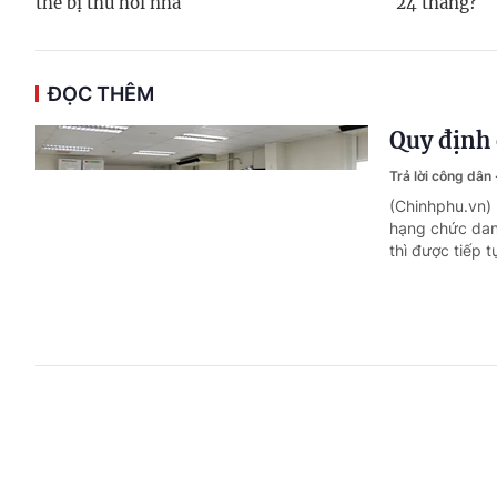
thể bị thu hồi nhà
24 tháng?
ĐỌC THÊM
Quy định 
Trả lời công dân
(Chinhphu.vn)
hạng chức dan
thì được tiếp 
Mức hưởng
Trả lời công dân
(Chinhphu.vn) 