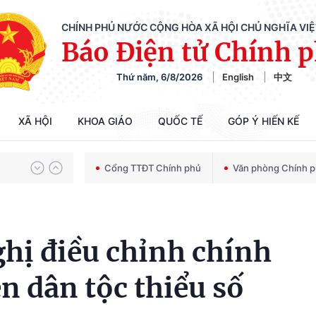
CHÍNH PHỦ NƯỚC CỘNG HÒA XÃ HỘI CHỦ NGHĨA VI
Báo Điện tử Chính 
Thứ năm, 6/8/2026
English
中文
Chiến dịch 500 ngày đêm tìm kiếm, quy tập và xác định danh tính hài cốt liệt sĩ
XÃ HỘI
KHOA GIÁO
QUỐC TẾ
GÓP Ý HIẾN KẾ
Bảo vệ nền tảng tư tưởng của Đảng trong kỷ nguyên phát triển mới
Cổng TTĐT Chính phủ
Văn phòng Chính 
Chiến dịch 500 ngày đêm tìm kiếm, quy tập và xác định danh tính hài cốt liệt sĩ
hị điều chỉnh chính
n dân tộc thiểu số