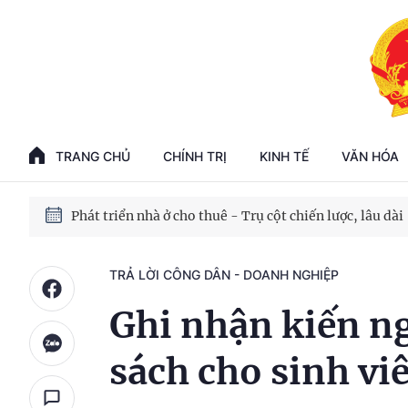
Phát triển kinh tế nhà nước trong kỷ nguyên mới
100 ngày xử lý các điểm nghẽn về chuyển đổi số
TRANG CHỦ
CHÍNH TRỊ
KINH TẾ
VĂN HÓA
Phát triển nhà ở cho thuê - Trụ cột chiến lược, lâu dài
Phát triển kinh tế nhà nước trong kỷ nguyên mới
TRẢ LỜI CÔNG DÂN - DOANH NGHIỆP
Ghi nhận kiến ng
sách cho sinh viê