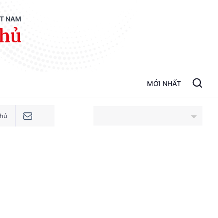
ỆT NAM
phủ
MỚI NHẤT
phủ
An Giang
Bắc Ninh
Cao Bằng