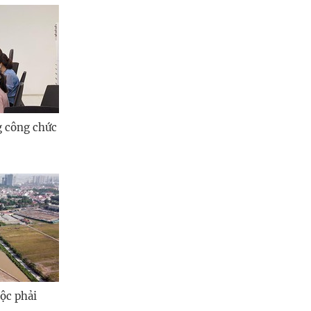
g công chức
ộc phải