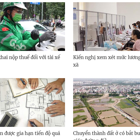
ai nộp thuế đối với tài xế
Kiến nghị xem xét mức lươn
xã
n được gia hạn tiến độ quá
Chuyển thành đất ở có bắt bu