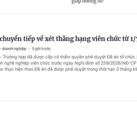
giáp đường đi?
chuyển tiếp về xét thăng hạng viên chức từ 1
 - doanh nghiệp
5 giờ trước
 - Trường hợp đã được cấp có thẩm quyền phê duyệt Đề án tổ chức 
h nghề nghiệp viên chức trước ngày Nghị định số 259/2026/NĐ-CP 
tục thực hiện theo Đề án đã được phê duyệt trong thời hạn 3 tháng kể
 BHYT khi khám trái tuyến tại bệnh viện tr
 - doanh nghiệp
6 giờ trước
- Ông nội của bà Phạm Thu là thương binh, khám bệnh trái tuyến tại