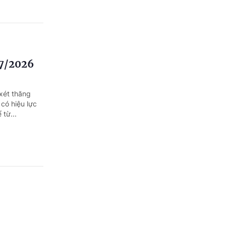
/7/2026
xét thăng
có hiệu lực
 từ...
ung ương
 Bệnh viện Da