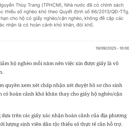
 Nguyễn Thùy Trang (TPHCM), Nhà nước đã có chính sách
 tộc thiểu số nghèo khó theo Quyết định số 66/2013/QĐ-TTg
ới hạn cho hộ có giấy nghèo/cận nghèo, không đề cập các
c nhận là có hoàn cảnh khó khăn, đói khổ.
19/09/2025
10:0
í giảm hộ nghèo mỗi năm nên việc xin được giấy là vô
n.
ẩm quyền xem xét chấp nhận xét duyệt hồ sơ cho sinh
hận có hoàn cảnh khó khăn thay cho giấy hộ nghèo/cận
g dựa trên các giấy xác nhận hoàn cảnh của địa phương
i lượng sinh viên dân tộc thiểu số thực tế cần hỗ trợ.