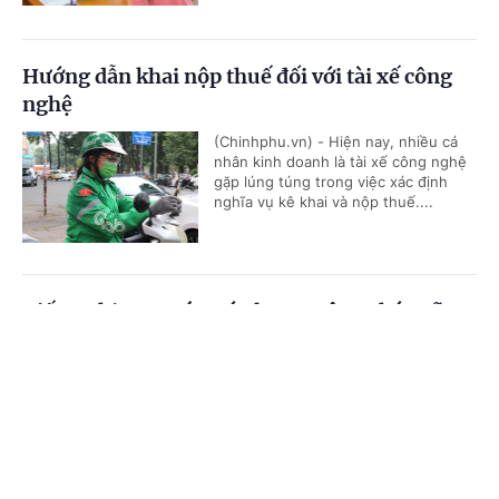
Hướng dẫn khai nộp thuế đối với tài xế công
nghệ
(Chinhphu.vn) - Hiện nay, nhiều cá
nhân kinh doanh là tài xế công nghệ
gặp lúng túng trong việc xác định
nghĩa vụ kê khai và nộp thuế....
Kiến nghị xem xét mức lương công chức xã
Cổng TTĐT Chính phủ
English
中文
(Chinhphu.vn) - Bộ Nội vụ tiếp tục
chủ động phối hợp với các bộ, cơ
quan liên quan nghiên cứu, đề xuất
Trang chủ
Media
Tin nóng
Thông tin
chính sách tiền lương mới theo tinh...
Chuyên mục