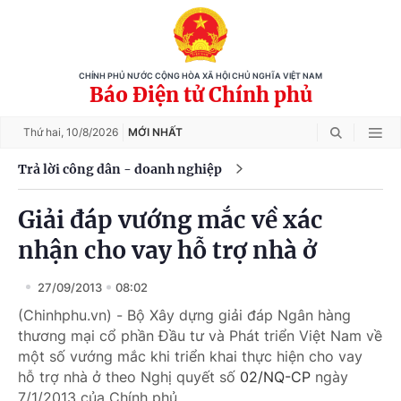
CHÍNH PHỦ NƯỚC CỘNG HÒA XÃ HỘI CHỦ NGHĨA VIỆT NAM
Báo Điện tử Chính phủ
Thứ hai,
10/8/2026
MỚI NHẤT
Trả lời công dân - doanh nghiệp
Giải đáp vướng mắc về xác
nhận cho vay hỗ trợ nhà ở
27/09/2013
08:02
(Chinhphu.vn) - Bộ Xây dựng giải đáp Ngân hàng
thương mại cổ phần Đầu tư và Phát triển Việt Nam về
một số vướng mắc khi triển khai thực hiện cho vay
hỗ trợ nhà ở theo Nghị quyết số
02/NQ-CP
ngày
7/1/2013 của Chính phủ.