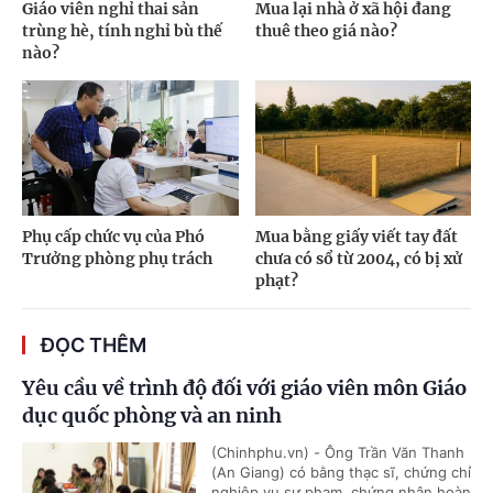
Giáo viên nghỉ thai sản
Mua lại nhà ở xã hội đang
trùng hè, tính nghỉ bù thế
thuê theo giá nào?
nào?
Phụ cấp chức vụ của Phó
Mua bằng giấy viết tay đất
Trưởng phòng phụ trách
chưa có sổ từ 2004, có bị xử
phạt?
ĐỌC THÊM
Yêu cầu về trình độ đối với giáo viên môn Giáo
dục quốc phòng và an ninh
(Chinhphu.vn) - Ông Trần Văn Thanh
(An Giang) có bằng thạc sĩ, chứng chỉ
nghiệp vụ sư phạm, chứng nhận hoàn