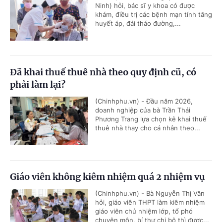
Ninh) hỏi, bác sĩ y khoa có được
khám, điều trị các bệnh mạn tính tăng
huyết áp, đái tháo đường,...
Đã khai thuế thuê nhà theo quy định cũ, có
phải làm lại?
(Chinhphu.vn) - Đầu năm 2026,
doanh nghiệp của bà Trần Thái
Phương Trang lựa chọn kê khai thuế
thuê nhà thay cho cá nhân theo...
Giáo viên không kiêm nhiệm quá 2 nhiệm vụ
(Chinhphu.vn) - Bà Nguyễn Thị Vân
hỏi, giáo viên THPT làm kiêm nhiệm
giáo viên chủ nhiệm lớp, tổ phó
chuyên môn, bí thư chi bộ thì được...