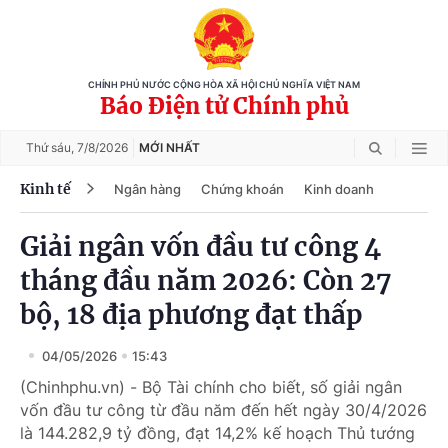
CHÍNH PHỦ NƯỚC CỘNG HÒA XÃ HỘI CHỦ NGHĨA VIỆT NAM
Báo Điện tử Chính phủ
Thứ sáu,
7/8/2026
MỚI NHẤT
Kinh tế
Ngân hàng
Chứng khoán
Kinh doanh
Giải ngân vốn đầu tư công 4
tháng đầu năm 2026: Còn 27
bộ, 18 địa phương đạt thấp
04/05/2026
15:43
(Chinhphu.vn) - Bộ Tài chính cho biết, số giải ngân
vốn đầu tư công từ đầu năm đến hết ngày 30/4/2026
là 144.282,9 tỷ đồng, đạt 14,2% kế hoạch Thủ tướng