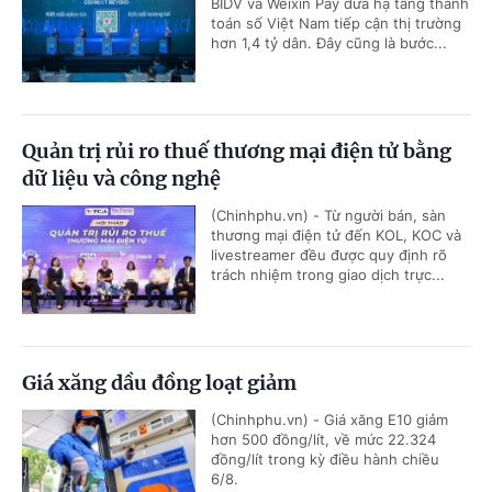
BIDV và Weixin Pay đưa hạ tầng thanh
toán số Việt Nam tiếp cận thị trường
hơn 1,4 tỷ dân. Đây cũng là bước...
Quản trị rủi ro thuế thương mại điện tử bằng
dữ liệu và công nghệ
(Chinhphu.vn) - Từ người bán, sàn
thương mại điện tử đến KOL, KOC và
livestreamer đều được quy định rõ
trách nhiệm trong giao dịch trực...
Giá xăng dầu đồng loạt giảm
(Chinhphu.vn) - Giá xăng E10 giảm
hơn 500 đồng/lít, về mức 22.324
đồng/lít trong kỳ điều hành chiều
6/8.