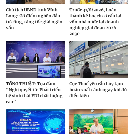
Chủ tịch UBND tỉnh Vĩnh
Trước 31/8/2026, hoàn
Long: Gỡ điểm nghẽn đầu
thành kế hoạch cơ cấu lại
tư công, tăng tốc giải ngân
vốn nhà nước tại doanh
vốn
nghiệp giai đoạn 2026-
2030
TỔNG THUẬT: Tọa đàm
Cục Thuế yêu cầu hủy tạm
“Nghị quyết 10: Phát triển
hoãn xuất cảnh ngay khi đủ
hệ sinh thái FDI chất lượng
điều kiện
cao”