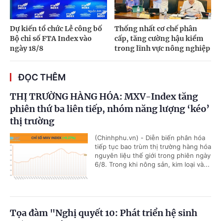
Dự kiến tổ chức Lễ công bố
Thống nhất cơ chế phân
Bộ chỉ số FTA Index vào
cấp, tăng cường hậu kiểm
ngày 18/8
trong lĩnh vực nông nghiệp
ĐỌC THÊM
THỊ TRƯỜNG HÀNG HÓA: MXV-Index tăng
phiên thứ ba liên tiếp, nhóm năng lượng ‘kéo’
thị trường
(Chinhphu.vn) - Diễn biến phân hóa
tiếp tục bao trùm thị trường hàng hóa
nguyên liệu thế giới trong phiên ngày
6/8. Trong khi nông sản, kim loại và...
Tọa đàm "Nghị quyết 10: Phát triển hệ sinh