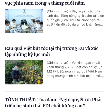
vực phía nam trong 5 tháng cuối năm
(Chinhphu.vn) - Đây là yêu cầu của
lãnh đạo Tổng công ty Truyền tải điện
quốc gia (EVNNPT) tại cuộc họp rà
soát tiến độ các dự án có khả năng...
Rau quả Việt bứt tốc tại thị trường EU và xác
lập những kỷ lục mới
(Chinhphu.vn) - Với kim ngạch xuất
khẩu tháng 7/2026 đạt con số kỷ lục
1,12 tỷ USD, ngành rau quả Việt Nam
đang chứng minh sức bật mạnh mẽ....
TỔNG THUẬT: Tọa đàm “Nghị quyết 10: Phát
triển hệ sinh thái FDI chất lượng cao”