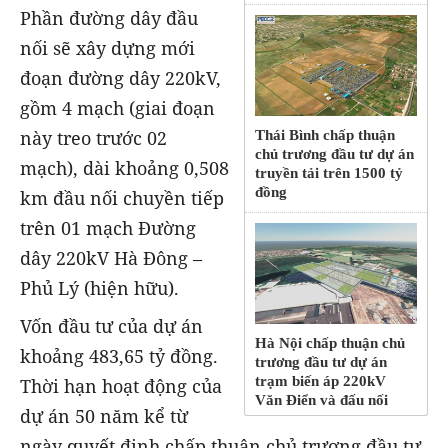
Phần đường dây đầu
nối sẽ xây dựng mới
đoạn đường dây 220kV,
gồm 4 mạch (giai đoạn
này treo trước 02
Thái Bình chấp thuận
chủ trương đầu tư dự án
mạch), dài khoảng 0,508
truyền tải trên 1500 tỷ
đồng
km đầu nối chuyền tiếp
trên 01 mạch Đường
dây 220kV Hà Đông –
Phủ Lý (hiện hữu).
Vốn đầu tư của dự án
Hà Nội chấp thuận chủ
khoảng 483,65 tỷ đồng.
trương đầu tư dự án
trạm biến áp 220kV
Thời hạn hoạt động của
Văn Điển và đấu nối
dự án 50 năm kể từ
ngày quyết định chấp thuận chủ trương đầu tư