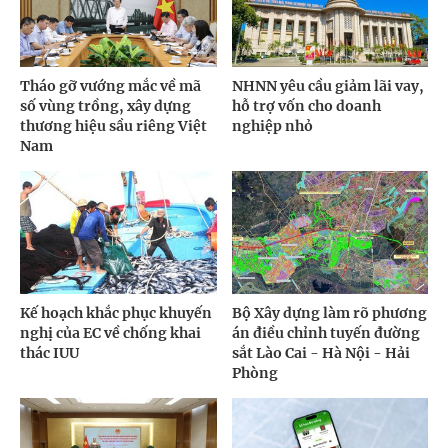
Tháo gỡ vướng mắc về mã
NHNN yêu cầu giảm lãi vay,
số vùng trồng, xây dựng
hỗ trợ vốn cho doanh
thương hiệu sầu riêng Việt
nghiệp nhỏ
Nam
Kế hoạch khắc phục khuyến
Bộ Xây dựng làm rõ phương
nghị của EC về chống khai
án điều chỉnh tuyến đường
thác IUU
sắt Lào Cai - Hà Nội - Hải
Phòng