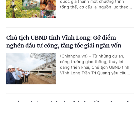
quốc gia thành một chương trình
tổng thể, cơ cấu lại nguồn lực theo...
Chủ tịch UBND tỉnh Vĩnh Long: Gỡ điểm
nghẽn đầu tư công, tăng tốc giải ngân vốn
(Chinhphu.vn) – Từ những dự án,
công trường giao thông, thủy lợi
đang triển khai, Chủ tịch UBND tỉnh
Vĩnh Long Trần Trí Quang yêu cầu...
Trước 31/8/2026, hoàn thành Kế hoạch cơ cấu
lại vốn nhà nước tại doanh nghiệp giai đoạn
Cổng TTĐT Chính phủ
English
中文
2026-2030
Trang chủ
Media
Tin nóng
Thông tin
(Chinhphu.vn) - Phó Thủ tướng Chính
phủ Nguyễn Văn Thắng vừa ký Công