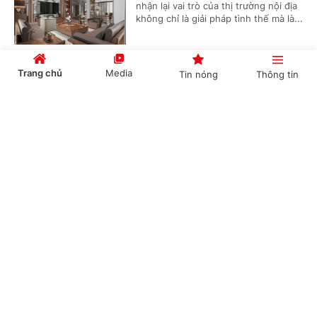
nhận lại vai trò của thị trường nội địa
không chỉ là giải pháp tình thế mà là...
Trang chủ
Media
Tin nóng
Thông tin
Ngành sữa Việt: Mô hình chuỗi liên kết và
diện mạo nông thôn mới
Cổng TTĐT Chính phủ
English
中文
(Chinhphu.vn) - Từ một quốc gia phụ
thuộc phần lớn vào sữa bột nhập
khẩu để hoàn nguyên, ngành chăn
nuôi bò sữa Việt Nam đã có bước...
Chuyên mục
Thi công đồng loạt Dự án cao tốc Vinh-Thanh
CHÍNH TRỊ
KINH TẾ
Thủy trước ngày 30/9
VĂN HÓA
XÃ HỘI
(Chinhphu.vn) - Cao tốc Vinh-Thanh
Thủy khi hoàn thành sẽ rút ngắn thời
KHOA GIÁO
QUỐC TẾ
gian di chuyển từ cửa khẩu Thanh