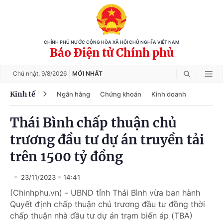
CHÍNH PHỦ NƯỚC CỘNG HÒA XÃ HỘI CHỦ NGHĨA VIỆT NAM
Báo Điện tử Chính phủ
Chủ nhật,
9/8/2026
MỚI NHẤT
Kinh tế
Ngân hàng
Chứng khoán
Kinh doanh
Thái Bình chấp thuận chủ
trương đầu tư dự án truyền tải
trên 1500 tỷ đồng
23/11/2023
14:41
(Chinhphu.vn) - UBND tỉnh Thái Bình vừa ban hành
Quyết định chấp thuận chủ trương đầu tư đồng thời
chấp thuận nhà đầu tư dự án trạm biến áp (TBA)