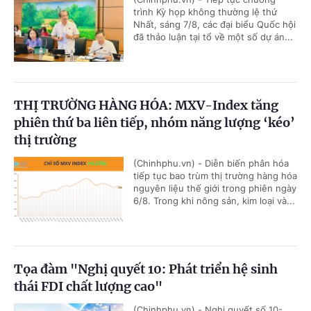
trình Kỳ họp không thường lệ thứ
Nhất, sáng 7/8, các đại biểu Quốc hội
đã thảo luận tại tổ về một số dự án...
THỊ TRƯỜNG HÀNG HÓA: MXV-Index tăng
phiên thứ ba liên tiếp, nhóm năng lượng ‘kéo’
thị trường
(Chinhphu.vn) - Diễn biến phân hóa
tiếp tục bao trùm thị trường hàng hóa
nguyên liệu thế giới trong phiên ngày
6/8. Trong khi nông sản, kim loại và...
Tọa đàm "Nghị quyết 10: Phát triển hệ sinh
thái FDI chất lượng cao"
(Chinhphu.vn) - Nghị quyết số 10-