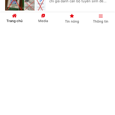
chỉ giả danh cán bộ tuyển sinh để...
Trang chủ
Media
Tin nóng
Thông tin
Đề xuất luật hóa quản lý AI trong hoạt động
xuất bản
Cổng TTĐT Chính phủ
English
中文
(Chinhphu.vn) - Tiếp tục Kỳ họp
không thường lệ thứ Nhất, sáng 5/8,
Quốc hội thảo luận tại tổ về dự án
Luật Hòa giải ở cơ sở (sửa đổi); dự...
Chuyên mục
Điều chỉnh làn đón dành cho xe công nghệ tại
CHÍNH TRỊ
KINH TẾ
sân bay Nội Bài
VĂN HÓA
XÃ HỘI
(Chinhphu.vn) - Cảng hàng không
quốc tế Nội Bài thống nhất cùng
KHOA GIÁO
QUỐC TẾ
công an cửa khẩu điều chỉnh làn đón
xe dịch vụ tại nhà ga T1 sau khi tiếp...
GÓP Ý HIẾN KẾ