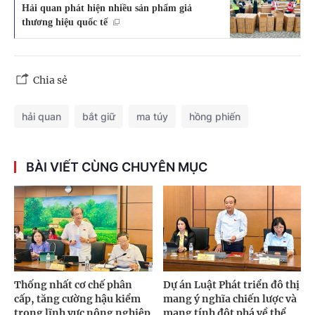
Hải quan phát hiện nhiều sản phẩm giả
thương hiệu quốc tế
Chia sẻ
hải quan
bắt giữ
ma túy
hồng phiến
BÀI VIẾT CÙNG CHUYÊN MỤC
Thống nhất cơ chế phân
Dự án Luật Phát triển đô thị
cấp, tăng cường hậu kiểm
mang ý nghĩa chiến lược và
trong lĩnh vực nông nghiệp
mang tính đột phá về thể