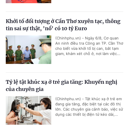
Khởi tố đối tượng ở Cần Thơ xuyên tạc, thông
tin sai sự thật, 'nổ' có 10 tỷ Euro
(Chinhphu.vn) - Ngày 6/8, Cơ quan
An ninh điều tra Công an TP. Cần Thơ
cho biết vừa khởi tố bị can, bắt tạm
giam, khám xét chỗ ở, nơi làm việc...
Tỷ lệ tật khúc xạ ở trẻ gia tăng: Khuyến nghị
của chuyên gia
(Chinhphu.vn) - Tật khúc xạ ở trẻ em
đang gia tăng, đặc biệt tại các đô thị
lớn. Các chuyên gia cảnh báo, việc sử
dụng các thiết bị điện tử kéo dài,...