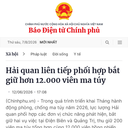
CHÍNH PHỦ NƯỚC CỘNG HÒA XÃ HỘI CHỦ NGHĨA VIỆT NAM
Báo Điện tử Chính phủ
Thứ sáu,
7/8/2026
MỚI NHẤT
Xã hội
Pháp luật
Đời sống
Y tế
Hải quan liên tiếp phối hợp bắt
giữ hơn 12.000 viên ma túy
12/06/2026
17:08
(Chinhphu.vn) - Trong quá trình triển khai Tháng hành
động phòng, chống ma túy năm 2026, lực lượng Hải
quan phối hợp các đơn vị chức năng phát hiện, bắt
giữ hai vụ việc tại Điện Biên và Quảng Trị, thu giữ 200
viên ma túy tổng hợp cùng 12.000 viên hồng phiến.