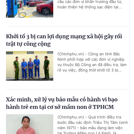
cầu các đơn vị khẩn trương đầu tư,
hoàn thiện hệ thống sạc điện tại...
Khởi tố 3 bị can lợi dụng mạng xã hội gây rối
trật tự công cộng
(Chinhphu.vn) - Công an tỉnh Bắc
Ninh phối hợp với các đơn vị nghiệp
vụ thuộc Bộ Công an đã điều tra, làm
rõ vụ việc, đồng thời khởi tố 3 bị...
Xác minh, xử lý vụ bảo mẫu có hành vi bạo
hành trẻ em tại cơ sở mầm non ở TPHCM
(Chinhphu.vn) - Quá trình điều tra
bước đầu xác định Triệu Thị Tâm (sinh
năm 1971) - bảo mẫu đang làm việc
tại Trường Mầm non Lá Xanh, là...