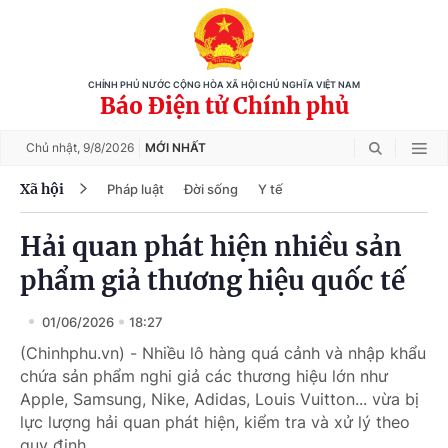
CHÍNH PHỦ NƯỚC CỘNG HÒA XÃ HỘI CHỦ NGHĨA VIỆT NAM
Báo Điện tử Chính phủ
Chủ nhật,
9/8/2026
MỚI NHẤT
Xã hội
Pháp luật
Đời sống
Y tế
Hải quan phát hiện nhiều sản
phẩm giả thương hiệu quốc tế
01/06/2026
18:27
(Chinhphu.vn) - Nhiều lô hàng quá cảnh và nhập khẩu
chứa sản phẩm nghi giả các thương hiệu lớn như
Apple, Samsung, Nike, Adidas, Louis Vuitton... vừa bị
lực lượng hải quan phát hiện, kiểm tra và xử lý theo
quy định.