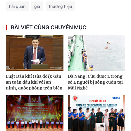
hải quan
giả
thương hiệu
BÀI VIẾT CÙNG CHUYÊN MỤC
Luật Dầu khí (sửa đổi): Gắn
Đà Nẵng: Cứu được 2 trong
an toàn dầu khí với an
số 4 người bị sóng cuốn tại
ninh, quốc phòng trên biển
Mũi Nghê