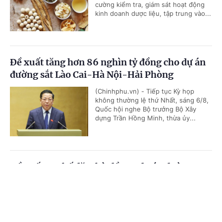
cường kiểm tra, giám sát hoạt động
kinh doanh dược liệu, tập trung vào...
Đề xuất tăng hơn 86 nghìn tỷ đồng cho dự án
đường sắt Lào Cai-Hà Nội-Hải Phòng
(Chinhphu.vn) - Tiếp tục Kỳ họp
không thường lệ thứ Nhất, sáng 6/8,
Quốc hội nghe Bộ trưởng Bộ Xây
dựng Trần Hồng Minh, thừa ủy...
Đề xuất cơ chế đặc thù đầu tư dự án đường
Vành đai 5-Vùng Thủ đô Hà Nội
Cổng TTĐT Chính phủ
English
中文
(Chinhphu.vn) - Tiếp tục chương
trình Kỳ họp không thường lệ thứ
Trang chủ
Media
Tin nóng
Thông tin
Nhất, sáng 6/8, Quốc hội nghe Tờ