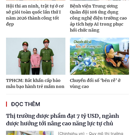
Hội thi an ninh, trật tự ở cơ
Bệnh viện Trung ương
sở giỏi toàn quốc lần thứ I
Quân đội 108 ứng dụng
năm 2026 thành công tốt
công nghệ điện trường cao
đẹp
áp tích hợp AI trong phục
hồi chức năng
TPHCM: Bắt khẩn cấp bảo
Chuyển đổi số ‘bén rễ’ ở
mẫu bạo hành trẻ mầm non
vùng cao
ĐỌC THÊM
Thị trường dược phẩm đạt 7 tỷ USD, ngành
dược hướng tới nâng cao năng lực tự chủ
(Chinhphu.vn) - Quy mô thị trường