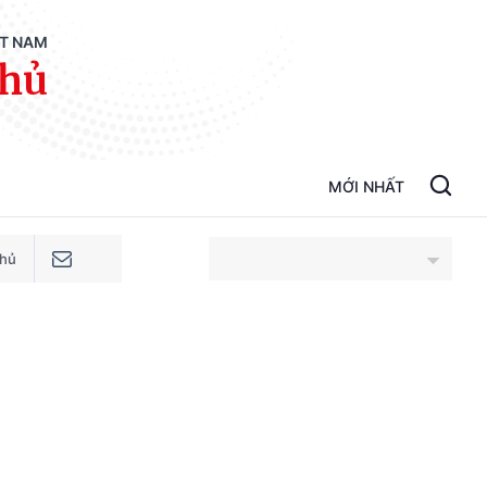
ỆT NAM
phủ
MỚI NHẤT
phủ
An Giang
Bắc Ninh
Cao Bằng