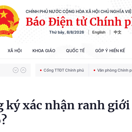
CHÍNH PHỦ NƯỚC CỘNG HÒA XÃ HỘI CHỦ NGHĨA VI
Báo Điện tử Chính 
Thứ bảy, 8/8/2026
English
中文
Chiến dịch 500 ngày đêm tìm kiếm, quy tập và xác định danh tính hài cốt liệt sĩ
XÃ HỘI
KHOA GIÁO
QUỐC TẾ
GÓP Ý HIẾN KẾ
Bảo vệ nền tảng tư tưởng của Đảng trong kỷ nguyên phát triển mới
Cổng TTĐT Chính phủ
Văn phòng Chính 
Chiến dịch 500 ngày đêm tìm kiếm, quy tập và xác định danh tính hài cốt liệt sĩ
ký xác nhận ranh giới
o?