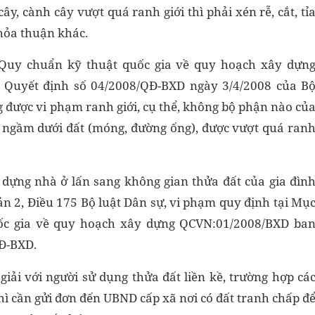
ây, cành cây vượt quá ranh giới thì phải xén rễ, cắt, tỉ
hỏa thuận khác.
I Quy chuẩn kỹ thuật quốc gia về quy hoạch xây dựn
Quyết định số 04/2008/QĐ-BXD ngày 3/4/2008 của B
g được vi phạm ranh giới, cụ thể, không bộ phận nào củ
ần ngầm dưới đất (móng, đường ống), được vượt quá ran
y dựng nhà ở lấn sang không gian thửa đất của gia đìn
n 2, Điều 175 Bộ luật Dân sự, vi phạm quy định tại Mụ
uốc gia về quy hoạch xây dựng QCVN:01/2008/BXD ba
Đ-BXD.
iải với người sử dụng thửa đất liền kề, trường hợp cá
hì cần gửi đơn đến UBND cấp xã nơi có đất tranh chấp đ