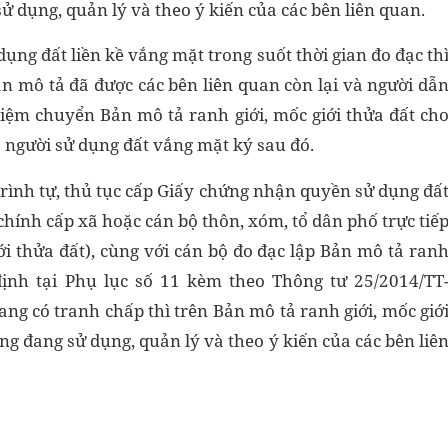
sử dụng, quản lý và theo ý kiến của các bên liên quan.
ụng đất liền kề vắng mặt trong suốt thời gian đo đạc th
ản mô tả đã được các bên liên quan còn lại và người dẫ
hiệm chuyển Bản mô tả ranh giới, mốc giới thửa đất ch
 người sử dụng đất vắng mặt ký sau đó.
trình tự, thủ tục cấp Giấy chứng nhận quyền sử dụng đấ
 chính cấp xã hoặc cán bộ thôn, xóm, tổ dân phố trực tiế
ới thửa đất), cùng với cán bộ đo đạc lập Bản mô tả ran
định tại Phụ lục số 11 kèm theo Thông tư 25/2014/TT
ng có tranh chấp thì trên Bản mô tả ranh giới, mốc giớ
ạng đang sử dụng, quản lý và theo ý kiến của các bên liê