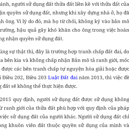
h, người sử dụng đất thửa đất liền kề với thửa đất củ
hận quyền sử dụng đất, nhưng khi xây dựng nhà ở, họ đ
nh ông. Vì lý do đó, mà họ từ chối, không ký vào bản m
 Trường, hậu quả gây khó khăn cho ông trong việc hoà
ứng nhận quyền sử dụng đất.
g sự thật thì, đây là trường hợp tranh chấp đất đai, d
a bên kia và không chấp nhận Bản mô tả ranh giới, mố
g được các bên tranh chấp tự nguyện hòa giải hoặc đượ
i Điều 202, Điều 203
Luật Đất đai
năm 2013, thì việc đ
đất sẽ không thể thực hiện được.
015 quy định, người sử dụng đất được sử dụng khôn
từ ranh giới của thửa đất phù hợp với quy định của phá
iệc sử dụng đất của người khác. Người sử dụng đất ch
rong khuôn viên đất thuộc quyền sử dụng của mình v