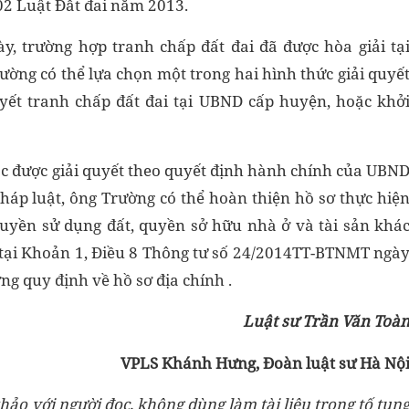
202 Luật Đất đai năm 2013.
y, trường hợp tranh chấp đất đai đã được hòa giải tạ
ờng có thể lựa chọn một trong hai hình thức giải quyế
uyết tranh chấp đất đai tại UBND cấp huyện, hoặc khở
ặc được giải quyết theo quyết định hành chính của UBN
háp luật, ông Trường có thể hoàn thiện hồ sơ thực hiệ
quyền sử dụng đất, quyền sở hữu nhà ở và tài sản khá
n tại Khoản 1, Điều 8 Thông tư số 24/2014TT-BTNMT ngà
g quy định về hồ sơ địa chính .
Luật sư Trần Văn Toà
VPLS Khánh Hưng, Đoàn luật sư Hà Nộ
hảo với người đọc, không dùng làm tài liệu trong tố tụn