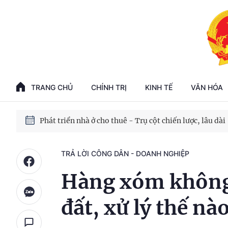
Phát triển kinh tế nhà nước trong kỷ nguyên mới
100 ngày xử lý các điểm nghẽn về chuyển đổi số
TRANG CHỦ
CHÍNH TRỊ
KINH TẾ
VĂN HÓA
Phát triển nhà ở cho thuê - Trụ cột chiến lược, lâu dài
Phát triển kinh tế nhà nước trong kỷ nguyên mới
TRẢ LỜI CÔNG DÂN - DOANH NGHIỆP
Hàng xóm không 
đất, xử lý thế nà