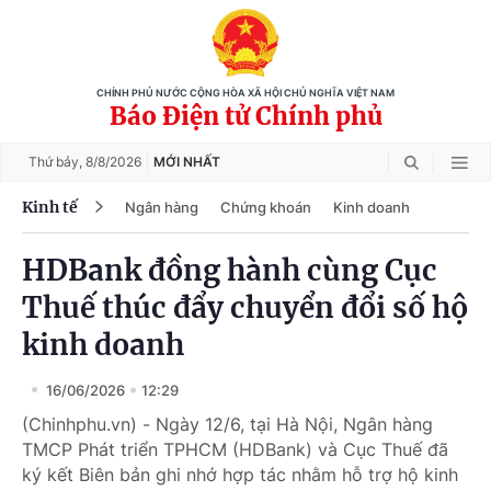
CHÍNH PHỦ NƯỚC CỘNG HÒA XÃ HỘI CHỦ NGHĨA VIỆT NAM
Báo Điện tử Chính phủ
Thứ bảy,
8/8/2026
MỚI NHẤT
Kinh tế
Ngân hàng
Chứng khoán
Kinh doanh
HDBank đồng hành cùng Cục
Thuế thúc đẩy chuyển đổi số hộ
kinh doanh
16/06/2026
12:29
(Chinhphu.vn) - Ngày 12/6, tại Hà Nội, Ngân hàng
TMCP Phát triển TPHCM (HDBank) và Cục Thuế đã
ký kết Biên bản ghi nhớ hợp tác nhằm hỗ trợ hộ kinh