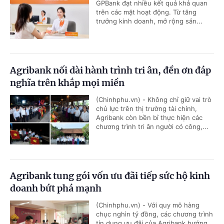
GPBank đạt nhiều kết quả khả quan
trên các mặt hoạt động. Từ tăng
trưởng kinh doanh, mở rộng sản...
Agribank nối dài hành trình tri ân, đền ơn đáp
nghĩa trên khắp mọi miền
(Chinhphu.vn) - Không chỉ giữ vai trò
chủ lực trên thị trường tài chính,
Agribank còn bền bỉ thực hiện các
chương trình tri ân người có công,...
Agribank tung gói vốn ưu đãi tiếp sức hộ kinh
doanh bứt phá mạnh
(Chinhphu.vn) - Với quy mô hàng
chục nghìn tỷ đồng, các chương trình
tín dụng ưu đãi của Agribank hướng