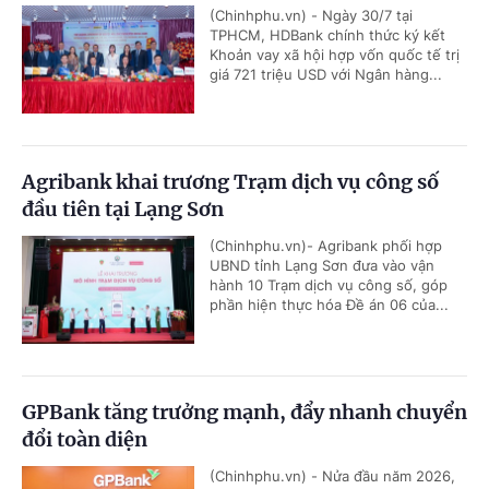
(Chinhphu.vn) - Ngày 30/7 tại
TPHCM, HDBank chính thức ký kết
Khoản vay xã hội hợp vốn quốc tế trị
giá 721 triệu USD với Ngân hàng...
Agribank khai trương Trạm dịch vụ công số
đầu tiên tại Lạng Sơn
(Chinhphu.vn)- Agribank phối hợp
UBND tỉnh Lạng Sơn đưa vào vận
hành 10 Trạm dịch vụ công số, góp
phần hiện thực hóa Đề án 06 của...
GPBank tăng trưởng mạnh, đẩy nhanh chuyển
đổi toàn diện
(Chinhphu.vn) - Nửa đầu năm 2026,