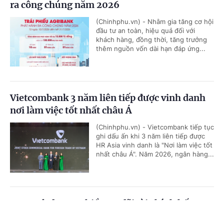
ra công chúng năm 2026
(Chinhphu.vn) - Nhằm gia tăng cơ hội
đầu tư an toàn, hiệu quả đối với
khách hàng, đồng thời, tăng trưởng
thêm nguồn vốn dài hạn đáp ứng...
Vietcombank 3 năm liên tiếp được vinh danh
nơi làm việc tốt nhất châu Á
(Chinhphu.vn) - Vietcombank tiếp tục
ghi dấu ấn khi 3 năm liên tiếp được
HR Asia vinh danh là "Nơi làm việc tốt
nhất châu Á". Năm 2026, ngân hàng...
HDBank đưa ra nhiều ưu đãi tài chính hấp
dẫn, tiếp sức cho doanh nghiệp bứt phá tăng
Cổng TTĐT Chính phủ
English
中文