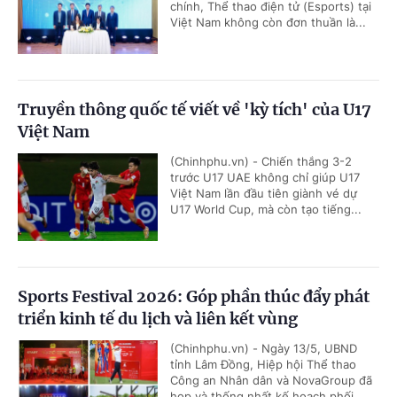
chính, Thể thao điện tử (Esports) tại
Việt Nam không còn đơn thuần là...
Truyền thông quốc tế viết về 'kỳ tích' của U17
Việt Nam
(Chinhphu.vn) - Chiến thắng 3-2
trước U17 UAE không chỉ giúp U17
Việt Nam lần đầu tiên giành vé dự
U17 World Cup, mà còn tạo tiếng...
Sports Festival 2026: Góp phần thúc đẩy phát
triển kinh tế du lịch và liên kết vùng
(Chinhphu.vn) - Ngày 13/5, UBND
tỉnh Lâm Đồng, Hiệp hội Thể thao
Công an Nhân dân và NovaGroup đã
họp và thống nhất kế hoạch phối...