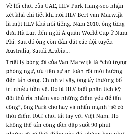
Về lối chơi của UAE, HLV Park Hang-seo nhận
xét khá chi tiết khi nói HLV Bert van Marwijk
là một HLV khá nổi tiếng. Năm 2010, ông từng
đưa Hà Lan đến ngôi Á quân World Cup ở Nam
Phi. Sau đó ông còn dẫn dắt các đội tuyển
Australia, Saudi Arabia...
Triết lý bóng đá của Van Marwijk là “chú trọng
phòng ngự, ưu tiên sự an toàn rồi mới hướng
đến tấn công. Chính vì vậy, ông ấy thường bố
trí nhiều tiền vệ. Đó là HLV biết phân tích kỹ
đối thủ rồi nhắm vào những điểm yếu để tấn
công”, ông Park cho hay và nhấn mạnh “sẽ có
thời điểm UAE chơi tất tay với Việt Nam. Họ
không thể tấn công dồn dập suốt 90 phút
nhưng sẽ có thời điểm nào đó, chẳng hạn như