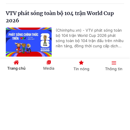
VTV phát sóng toàn bộ 104 trận World Cup
2026
(Chinhphu.vn) - VTV phát sóng toàn
bộ 104 trận World Cup 2026 phát
sóng toàn bộ 104 trận đấu trên nhiều
nền tảng, đồng thời cung cấp dịch...
Trang chủ
Media
Tin nóng
Thông tin
Nestlé MILO tiếp tục đồng hành cùng giải
bóng đá nhi đồng toàn quốc 2026
Cổng TTĐT Chính phủ
English
中文
(Chinhphu.vn) - Báo Thiếu niên Tiền
phong và Nhi đồng (TNTP&NĐ), Liên
đoàn Bóng đá Việt Nam (VFF) phối
hợp cùng nhãn hàng Nestlé MILO...
Chuyên mục