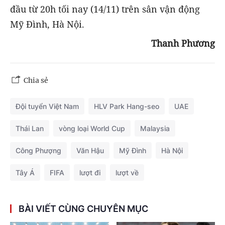
đầu từ 20h tối nay (14/11) trên sân vận động
Mỹ Đình, Hà Nội.
Thanh Phương
Chia sẻ
Đội tuyển Việt Nam
HLV Park Hang-seo
UAE
Thái Lan
vòng loại World Cup
Malaysia
Công Phượng
Văn Hậu
Mỹ Đình
Hà Nội
Tây Á
FIFA
lượt đi
lượt về
BÀI VIẾT CÙNG CHUYÊN MỤC