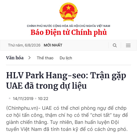
CHÍNH PHỦ NƯỚC CỘNG HÒA XÃ HỘI CHỦ NGHĨA VIỆT NAM
Báo Điện tử Chính phủ
Thứ năm,
6/8/2026
MỚI NHẤT
Văn hóa
Thể thao
Du lịch
HLV Park Hang-seo: Trận gặp
UAE đã trong dự liệu
14/11/2019
10:22
(Chinhphu.vn)- UAE có thể chơi phòng ngự để chớp
cơ hội tấn công, thậm chí họ có thể “chơi tất” tay để
giành chiến thắng. Tuy nhiên, Ban huấn luyện Đội
tuyển Việt Nam đã tính toán kỹ để có cách ứng phó.