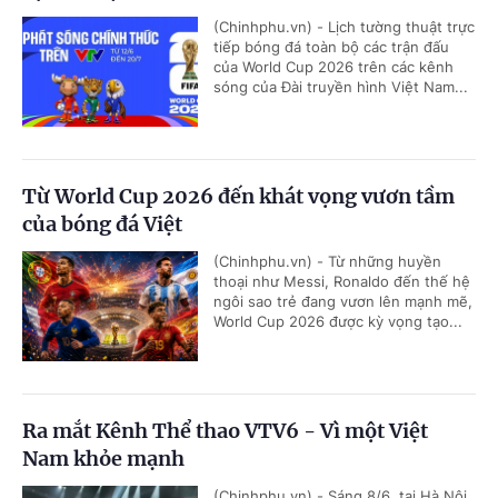
(Chinhphu.vn) - Lịch tường thuật trực
tiếp bóng đá toàn bộ các trận đấu
của World Cup 2026 trên các kênh
sóng của Đài truyền hình Việt Nam...
Từ World Cup 2026 đến khát vọng vươn tầm
của bóng đá Việt
(Chinhphu.vn) - Từ những huyền
thoại như Messi, Ronaldo đến thế hệ
ngôi sao trẻ đang vươn lên mạnh mẽ,
World Cup 2026 được kỳ vọng tạo...
Ra mắt Kênh Thể thao VTV6 - Vì một Việt
Nam khỏe mạnh
(Chinhphu.vn) - Sáng 8/6, tại Hà Nội,