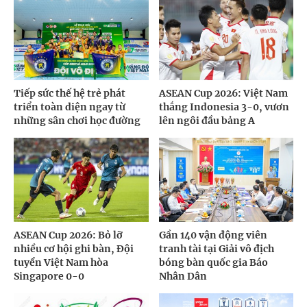
Tiếp sức thế hệ trẻ phát
ASEAN Cup 2026: Việt Nam
triển toàn diện ngay từ
thắng Indonesia 3-0, vươn
những sân chơi học đường
lên ngôi đầu bảng A
ASEAN Cup 2026: Bỏ lỡ
Gần 140 vận động viên
nhiều cơ hội ghi bàn, Đội
tranh tài tại Giải vô địch
tuyển Việt Nam hòa
bóng bàn quốc gia Báo
Singapore 0-0
Nhân Dân