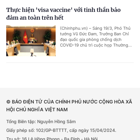
Thực hiện 'visa vaccine' với tinh thần bảo
đảm an toàn trên hết
(Chinhphu.vn) – Sáng 19/3, Phó Thủ
tướng Vũ Đức Đam, Trưởng Ban Chỉ
đạo quốc gia phòng chống dịch
COVID-19 chủ trì cuộc họp Thường...
© BÁO ĐIỆN TỬ CỦA CHÍNH PHỦ NƯỚC CỘNG HÒA XÃ
HỘI CHỦ NGHĨA VIỆT NAM
Tổng Biên tập: Nguyễn Hồng Sâm
Giấy phép số: 102/GP-BTTTT, cấp ngày 15/04/2024.
Trụ sở: 16 Lê Hồng Phong - Ba Đình - Hà Nội.