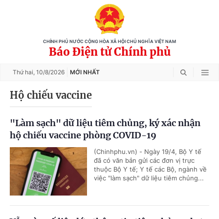
CHÍNH PHỦ NƯỚC CỘNG HÒA XÃ HỘI CHỦ NGHĨA VIỆT NAM
Báo Điện tử Chính phủ
Thứ hai,
10/8/2026
MỚI NHẤT
Hộ chiếu vaccine
"Làm sạch" dữ liệu tiêm chủng, ký xác nhận
hộ chiếu vaccine phòng COVID-19
(Chinhphu.vn) - Ngày 19/4, Bộ Y tế
đã có văn bản gửi các đơn vị trực
thuộc Bộ Y tế; Y tế các Bộ, ngành về
việc "làm sạch" dữ liệu tiêm chủng...