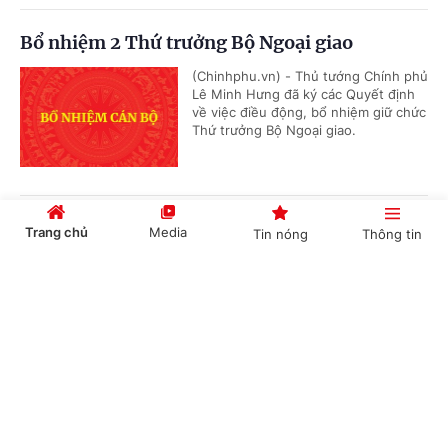
Bổ nhiệm 2 Thứ trưởng Bộ Ngoại giao
(Chinhphu.vn) - Thủ tướng Chính phủ
Lê Minh Hưng đã ký các Quyết định
về việc điều động, bổ nhiệm giữ chức
Thứ trưởng Bộ Ngoại giao.
Phê duyệt Điều chỉnh Quy hoạch chung Khu
Trang chủ
Media
Tin nóng
Thông tin
kinh tế Vũng Áng, tỉnh Hà Tĩnh đến năm 2050
Cổng TTĐT Chính phủ
English
中文
(Chinhphu.vn) - Phó Thủ tướng
Thường trực Chính phủ Phạm Gia Túc
vừa ký Quyết định số 1487/QĐ-TTg
ngày 05/8/2026 phê duyệt Điều...
Chuyên mục
Phê chuẩn kết quả bầu, miễn nhiệm chức vụ