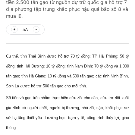
tiền 2.500 tấn gạo từ nguồn dự trữ quốc gia hỗ trợ 7
địa phương tập trung khắc phục hậu quả bão số 8 và
mưa lũ.
aA
Cụ thể, tỉnh Thái Bình được hỗ trợ 70 tỷ đồng; TP Hải Phòng: 50 tỷ
đồng; tỉnh Hải Dương: 10 tỷ đồng; tỉnh Nam Định: 70 tỷ đồng và 1.000
tấn gạo; tỉnh Hà Giang: 10 tỷ đồng và 500 tấn gạo; các tỉnh Ninh Bình,
Sơn La được hỗ trợ 500 tấn gạo cho mỗi tỉnh.
Số tiền và gạo trên nhằm thực hiện cứu đói cho dân, cứu trợ đột xuất
gia đình có người chết, người bị thương, nhà đổ, sập; khôi phục sơ
sở hạ tầng thiết yếu: Trường học, trạm y tế, công trình thủy lợi, giao
thông.