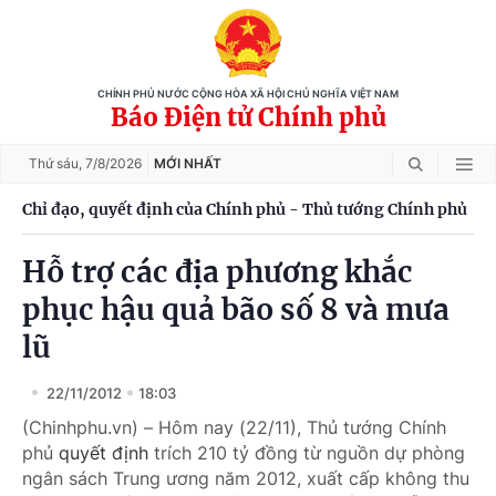
CHÍNH PHỦ NƯỚC CỘNG HÒA XÃ HỘI CHỦ NGHĨA VIỆT NAM
Báo Điện tử Chính phủ
Thứ sáu,
7/8/2026
MỚI NHẤT
Chỉ đạo, quyết định của Chính phủ - Thủ tướng Chính phủ
Hỗ trợ các địa phương khắc
phục hậu quả bão số 8 và mưa
lũ
22/11/2012
18:03
(Chinhphu.vn) – Hôm nay (22/11), Thủ tướng Chính
phủ
quyết định
trích 210 tỷ đồng từ nguồn dự phòng
ngân sách Trung ương năm 2012, xuất cấp không thu