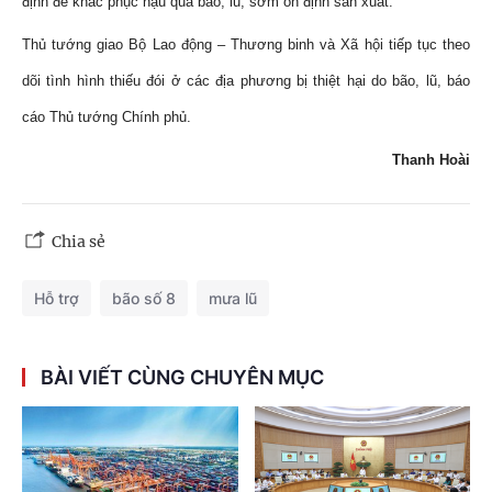
định để khắc phục hậu quả bão, lũ, sớm ổn định sản xuất.
Thủ tướng giao Bộ Lao động – Thương binh và Xã hội tiếp tục theo
dõi tình hình thiếu đói ở các địa phương bị thiệt hại do bão, lũ, báo
cáo Thủ tướng Chính phủ.
Thanh Hoài
Chia sẻ
Hỗ trợ
bão số 8
mưa lũ
BÀI VIẾT CÙNG CHUYÊN MỤC