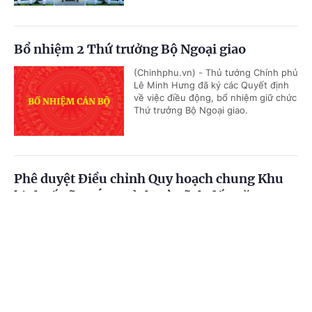
Bổ nhiệm 2 Thứ trưởng Bộ Ngoại giao
(Chinhphu.vn) - Thủ tướng Chính phủ
Lê Minh Hưng đã ký các Quyết định
về việc điều động, bổ nhiệm giữ chức
Thứ trưởng Bộ Ngoại giao.
Phê duyệt Điều chỉnh Quy hoạch chung Khu
kinh tế Vũng Áng, tỉnh Hà Tĩnh đến năm 2050
Cổng TTĐT Chính phủ
English
中文
(Chinhphu.vn) - Phó Thủ tướng
Thường trực Chính phủ Phạm Gia Túc
vừa ký Quyết định số 1487/QĐ-TTg
Trang chủ
Media
Tin nóng
Thông tin
ngày 05/8/2026 phê duyệt Điều...
Chuyên mục