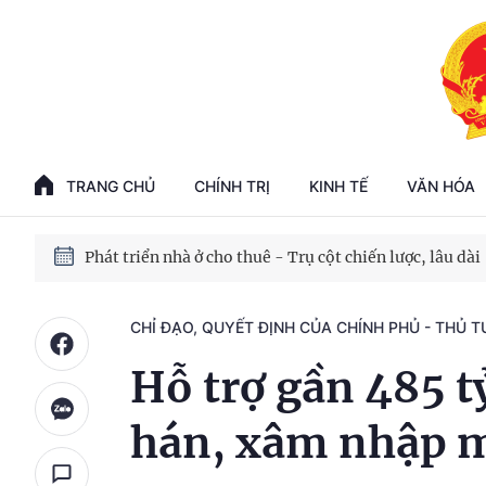
Phát triển kinh tế nhà nước trong kỷ nguyên mới
100 ngày xử lý các điểm nghẽn về chuyển đổi số
TRANG CHỦ
CHÍNH TRỊ
KINH TẾ
VĂN HÓA
Phát triển nhà ở cho thuê - Trụ cột chiến lược, lâu dài
Phát triển kinh tế nhà nước trong kỷ nguyên mới
CHỈ ĐẠO, QUYẾT ĐỊNH CỦA CHÍNH PHỦ - THỦ 
Hỗ trợ gần 485 t
hán, xâm nhập 