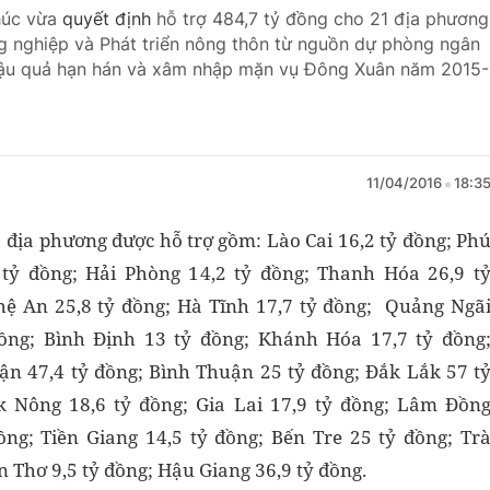
húc vừa
quyết định
hỗ trợ 484,7 tỷ đồng cho 21 địa phương
g nghiệp và Phát triển nông thôn từ nguồn dự phòng ngân
hậu quả hạn hán và xâm nhập mặn vụ Đông Xuân năm 2015-
11/04/2016
18:3
1 địa phương được hỗ trợ gồm: Lào Cai 16,2 tỷ đồng; Ph
 tỷ đồng; Hải Phòng 14,2 tỷ đồng; Thanh Hóa 26,9 t
hệ An 25,8 tỷ đồng; Hà Tĩnh 17,7 tỷ đồng; Quảng Ngã
đồng; Bình Định 13 tỷ đồng; Khánh Hóa 17,7 tỷ đồng
n 47,4 tỷ đồng; Bình Thuận 25 tỷ đồng; Đắk Lắk 57 t
k Nông 18,6 tỷ đồng; Gia Lai 17,9 tỷ đồng; Lâm Đồn
ồng; Tiền Giang 14,5 tỷ đồng; Bến Tre 25 tỷ đồng; Tr
n Thơ 9,5 tỷ đồng; Hậu Giang 36,9 tỷ đồng.