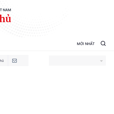
ỆT NAM
phủ
MỚI NHẤT
phủ
An Giang
Bắc Ninh
Cao Bằng