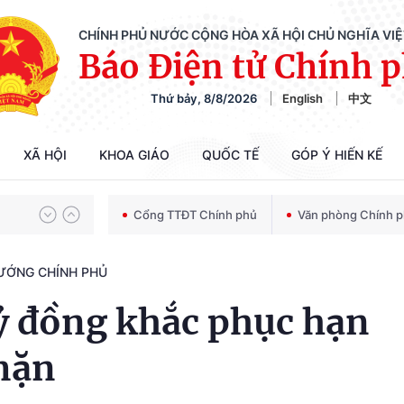
CHÍNH PHỦ NƯỚC CỘNG HÒA XÃ HỘI CHỦ NGHĨA VI
Báo Điện tử Chính 
Thứ bảy, 8/8/2026
English
中文
Chiến dịch 500 ngày đêm tìm kiếm, quy tập và xác định danh tính hài cốt liệt sĩ
XÃ HỘI
KHOA GIÁO
QUỐC TẾ
GÓP Ý HIẾN KẾ
Bảo vệ nền tảng tư tưởng của Đảng trong kỷ nguyên phát triển mới
Cổng TTĐT Chính phủ
Văn phòng Chính 
TƯỚNG CHÍNH PHỦ
Chiến dịch 500 ngày đêm tìm kiếm, quy tập và xác định danh tính hài cốt liệt sĩ
ỷ đồng khắc phục hạn
mặn