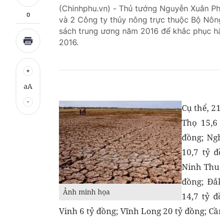
(Chinhphu.vn) - Thủ tướng Nguyễn Xuân P
0
và 2 Công ty thủy nông trực thuộc Bộ Nôn
sách trung ương năm 2016 để khắc phục 
2016.
aA
Cụ thể, 2
Thọ 15,6
đồng; Ng
10,7 tỷ 
Ninh Thuậ
đồng; Đắ
Ảnh minh họa
14,7 tỷ đ
Vinh 6 tỷ đồng; Vĩnh Long 20 tỷ đồng; Cầ