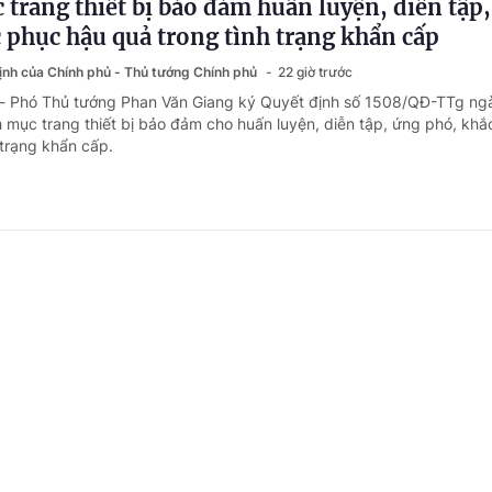
trang thiết bị bảo đảm huấn luyện, diễn tập
 phục hậu quả trong tình trạng khẩn cấp
định của Chính phủ - Thủ tướng Chính phủ
22 giờ trước
 - Phó Thủ tướng Phan Văn Giang ký Quyết định số 1508/QĐ-TTg ng
mục trang thiết bị bảo đảm cho huấn luyện, diễn tập, ứng phó, kh
 trạng khẩn cấp.
8/2026, hoàn thành Kế hoạch cơ cấu lại vốn 
 nghiệp giai đoạn 2026-2030
định của Chính phủ - Thủ tướng Chính phủ
23 giờ trước
 - Phó Thủ tướng Chính phủ Nguyễn Văn Thắng vừa ký Công điện s
 về triển khai công tác cơ cấu lại vốn nhà nước tại doanh nghiệp.