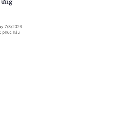
, ứng
ày 7/8/2026
ắc phục hậu
nhà nước
ố 52/CĐ-TTg