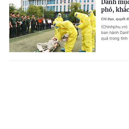
Danh mục 
phó, khắc
Chỉ đạo, quyết 
(Chinhphu.vn)
ban hành Danh 
quả trong tình
Trước 31/
tại doanh
Chỉ đạo, quyết 
(Chinhphu.vn)
ngày 07/8/2026