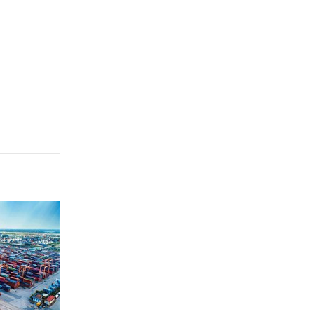
Quảng Ngãi
Quảng Ninh
Quảng Trị
Sơn La
Thanh Hóa
Thái Nguyên
Thừa Thiên Huế
Tuyên Quang
Tây Ninh
Vĩnh Long