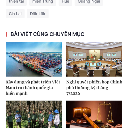
thiên tai
miền Trung
Huế
Quảng Ngãi
Gia Lai
Đắk Lắk
BÀI VIẾT CÙNG CHUYÊN MỤC
Xây dựng và phát triển Việt
Nghị quyết phiên họp Chính
Nam trở thành quốc gia
phủ thường kỳ tháng
biển mạnh
7/2026