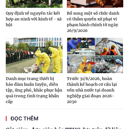
Quy định về nguyên tắc kết
Bổ sung một số chức danh
hợp an ninh với kinh tế - xã
có thẩm quyền xử phạt vi
hội
phạm hành chính từ ngày
26/9/2026
Danh mục trang thiết bị
Trước 31/8/2026, hoàn
bảo đảm huấn luyện, diễn
thành kế hoạch cơ cấu lại
tập, ứng phó, khắc phục hậu
vốn nhà nước tại doanh
quả trong tình trạng khẩn
nghiệp giai đoạn 2026-
cấp
2030
ĐỌC THÊM