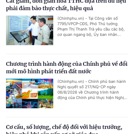
Cắt giảm, đơn giản hóa TTHC dựa trên dữ liệu
phải đảm bảo thực chất, hiệu quả
(Chinhphu.vn) - Tại Công văn số
7795/VPCP-CĐS, Phó Thủ tướng
Phạm Thị Thanh Trà yêu cầu các bộ,
cơ quan ngang bộ, Ủy ban nhân...
Chương trình hành động của Chính phủ về đổi
mới mô hình phát triển đất nước
(Chinhphu.vn) - Chính phủ ban hành
Nghị quyết số 217/NQ-CP ngày
06/8/2026 về Chương trình hành
động của Chính phủ thực hiện Nghị...
Cơ cấu, số lượng, chế độ đối với hiệu trưởng,