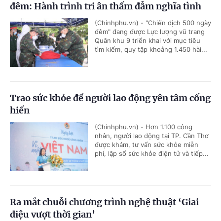
đêm: Hành trình tri ân thấm đẫm nghĩa tình
(Chinhphu.vn) - "Chiến dịch 500 ngày
đêm" đang được Lực lượng vũ trang
Quân khu 9 triển khai với mục tiêu
tìm kiếm, quy tập khoảng 1.450 hài...
Trao sức khỏe để người lao động yên tâm cống
hiến
(Chinhphu.vn) - Hơn 1.100 công
nhân, người lao động tại TP. Cần Thơ
được khám, tư vấn sức khỏe miễn
phí, lập sổ sức khỏe điện tử và tiếp...
Ra mắt chuỗi chương trình nghệ thuật ‘Giai
điệu vượt thời gian’