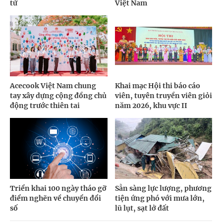
tử
Việt Nam
Acecook Việt Nam chung
Khai mạc Hội thi báo cáo
tay xây dựng cộng đồng chủ
viên, tuyên truyền viên giỏi
động trước thiên tai
năm 2026, khu vực II
Triển khai 100 ngày tháo gỡ
Sẵn sàng lực lượng, phương
điểm nghẽn về chuyển đổi
tiện ứng phó với mưa lớn,
số
lũ lụt, sạt lở đất