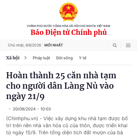
CHÍNH PHỦ NƯỚC CỘNG HÒA XÃ HỘI CHỦ NGHĨA VIỆT NAM
Báo Điện tử Chính phủ
Chủ nhật,
9/8/2026
MỚI NHẤT
Xã hội
Pháp luật
Đời sống
Y tế
Hoàn thành 25 căn nhà tạm
cho người dân Làng Nủ vào
ngày 21/9
20/09/2024
10:03
(Chinhphu.vn) - Việc xây dựng khu nhà tạm được bố
trí trên nền nhà văn hóa cũ của thôn, được triển khai
từ ngày 15/9. Trên tổng diện tích đất mượn của bà