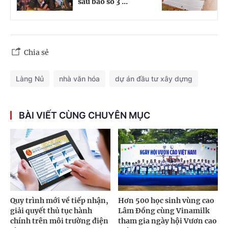
sau bão số 3 ...
c
Chia sẻ
Làng Nủ
nhà văn hóa
dự án đầu tư xây dựng
BÀI VIẾT CÙNG CHUYÊN MỤC
Quy trình mới về tiếp nhận,
Hơn 500 học sinh vùng cao
giải quyết thủ tục hành
Lâm Đồng cùng Vinamilk
chính trên môi trường điện
tham gia ngày hội Vươn cao