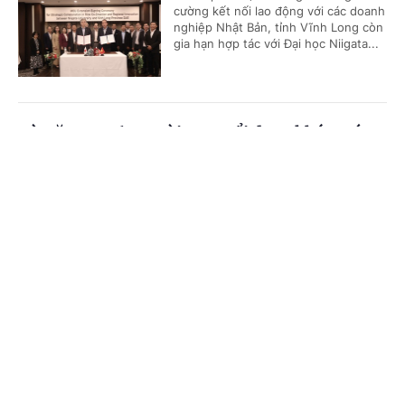
cường kết nối lao động với các doanh
nghiệp Nhật Bản, tỉnh Vĩnh Long còn
gia hạn hợp tác với Đại học Niigata...
Từ năm 2026, người cao tuổi được khám sức
khỏe định kỳ miễn phí ít nhất mỗi năm 1 lần
Cổng TTĐT Chính phủ
English
中文
(Chinhphu.vn) - Đây là quy định mới
vừa được nêu tại Quyết định số
Trang chủ
Media
Tin nóng
Thông tin
1116/QĐ-TTg của Thủ tướng Chính
phủ.
Chuyên mục
Số hóa dữ liệu đấu giá tài sản để tăng minh
CHÍNH TRỊ
KINH TẾ
bạch thị trường
VĂN HÓA
XÃ HỘI
(Chinhphu.vn) - Nền tảng số hóa tài
sản đấu giá được xây dựng nhằm