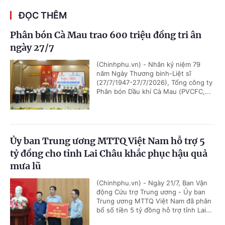
ĐỌC THÊM
Phân bón Cà Mau trao 600 triệu đồng tri ân
ngày 27/7
(Chinhphu.vn) - Nhân kỷ niệm 79
năm Ngày Thương binh-Liệt sĩ
(27/7/1947-27/7/2026), Tổng công ty
Phân bón Dầu khí Cà Mau (PVCFC,...
Ủy ban Trung ương MTTQ Việt Nam hỗ trợ 5
tỷ đồng cho tỉnh Lai Châu khắc phục hậu quả
mưa lũ
(Chinhphu.vn) - Ngày 21/7, Ban Vận
động Cứu trợ Trung ương - Ủy ban
Trung ương MTTQ Việt Nam đã phân
bổ số tiền 5 tỷ đồng hỗ trợ tỉnh Lai...