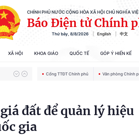
Chiến dịch 500 ngày đêm tìm kiếm, quy tập và xác định danh tính hài cốt liệt sĩ
CHÍNH PHỦ NƯỚC CỘNG HÒA XÃ HỘI CHỦ NGHĨA VI
Báo Điện tử Chính 
Thứ bảy, 8/8/2026
English
中文
Bảo vệ nền tảng tư tưởng của Đảng trong kỷ nguyên phát triển mới
XÃ HỘI
KHOA GIÁO
QUỐC TẾ
GÓP Ý HIẾN KẾ
Chiến dịch 500 ngày đêm tìm kiếm, quy tập và xác định danh tính hài cốt liệt sĩ
Cổng TTĐT Chính phủ
Văn phòng Chính 
giá đất để quản lý hiệu
ốc gia