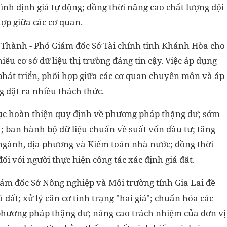
hình định giá tự động; đồng thời nâng cao chất lượng đội
ợp giữa các cơ quan.
 Thành - Phó Giám đốc Sở Tài chính tỉnh Khánh Hòa cho
iếu cơ sở dữ liệu thị trường đáng tin cậy. Việc áp dụng
phát triển, phối hợp giữa các cơ quan chuyên môn và áp
g đặt ra nhiều thách thức.
tục hoàn thiện quy định về phương pháp thặng dư; sớm
ất; ban hành bộ dữ liệu chuẩn về suất vốn đầu tư; tăng
 ngành, địa phương và Kiểm toán nhà nước; đồng thời
i với người thực hiện công tác xác định giá đất.
ám đốc Sở Nông nghiệp và Môi trường tỉnh Gia Lai đề
 đất; xử lý căn cơ tình trạng "hai giá"; chuẩn hóa các
hương pháp thặng dư; nâng cao trách nhiệm của đơn vị