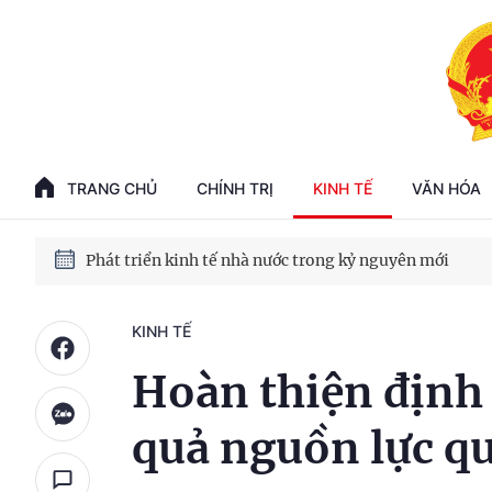
100 ngày xử lý các điểm nghẽn về chuyển đổi số
Phát triển nhà ở cho thuê - Trụ cột chiến lược, lâu dài
TRANG CHỦ
CHÍNH TRỊ
KINH TẾ
VĂN HÓA
Phát triển kinh tế nhà nước trong kỷ nguyên mới
KINH TẾ
Hoàn thiện định 
quả nguồn lực qu