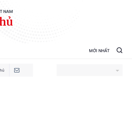
ỆT NAM
phủ
MỚI NHẤT
phủ
An Giang
Bắc Ninh
Cao Bằng