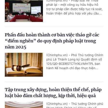
(Chinhphu.vn) - Pháp luật về Thừa
phát lại - một công cụ hữu hiệu hỗ
trợ tư pháp cần được tiếp tục rà soát,
hoàn thiện để phù hợp với yêu cầu...
Phấn đấu hoàn thành cơ bản việc tháo gỡ các
“điểm nghẽn” do quy định pháp luật trong
năm 2025
(Chinhphu.vn) - Phó Thủ tướng Chính
phủ Lê Thành Long ký Quyết định số
125/QĐ-BCĐRSTCTHXLVMHTPL ban
hành Kế hoạch chỉ đạo thực hiện...
Tập trung xây dựng, hoàn thiện thể chế, pháp
luật bảo đảm chất lượng, kịp thời, hiệu quả
(Chinhphu.vn) - Thủ tướng Chính phủ