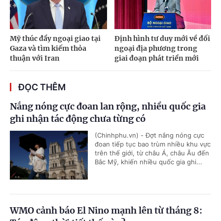
Mỹ thúc đẩy ngoại giao tại
Định hình tư duy mới về đối
Gaza và tìm kiếm thỏa
ngoại địa phương trong
thuận với Iran
giai đoạn phát triển mới
ĐỌC THÊM
Nắng nóng cực đoan lan rộng, nhiều quốc gia
ghi nhận tác động chưa từng có
(Chinhphu.vn) - Đợt nắng nóng cực
đoan tiếp tục bao trùm nhiều khu vực
trên thế giới, từ châu Á, châu Âu đến
Bắc Mỹ, khiến nhiều quốc gia ghi...
WMO cảnh báo El Nino mạnh lên từ tháng 8: