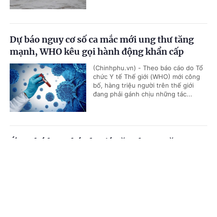
Dự báo nguy cơ số ca mắc mới ung thư tăng
mạnh, WHO kêu gọi hành động khẩn cấp
(Chinhphu.vn) - Theo báo cáo do Tổ
chức Y tế Thế giới (WHO) mới công
bố, hàng triệu người trên thế giới
đang phải gánh chịu những tác...
Ứng phó lạm phát do giá năng lượng tăng,
Singapore tiếp tục thắt chặt chính sách tiền tệ
Cổng TTĐT Chính phủ
English
中文
(Chinhphu.vn) - Cơ quan Tiền tệ
Singapore (MAS - ngân hàng trung
Trang chủ
Media
Tin nóng
Thông tin
ương) ngày 27/7 quyết định tiếp tục
thắt chặt chính sách tiền tệ, đánh...