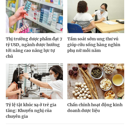
Thị trường dược phẩm đạt 7
Tầm soát sớm ung thư vú
tỷ USD, ngành dược hướng
giúp cứu sống hàng nghìn
tới nâng cao năng lực tự
phụ nữ mỗi năm
chủ
Tỷ lệ tật khúc xạ ở trẻ gia
Chấn chỉnh hoạt động kinh
tăng: Khuyến nghị của
doanh dược liệu
chuyên gia