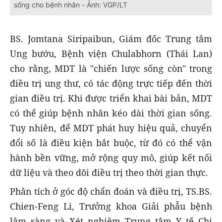
sống cho bệnh nhân - Ảnh: VGP/LT
BS. Jomtana Siripaibun, Giám đốc Trung tâm
Ung bướu, Bệnh viện Chulabhorn (Thái Lan)
cho rằng, MDT là "chiến lược sống còn" trong
điều trị ung thư, có tác động trực tiếp đến thời
gian điều trị. Khi được triển khai bài bản, MDT
có thể giúp bệnh nhân kéo dài thời gian sống.
Tuy nhiên, để MDT phát huy hiệu quả, chuyển
đổi số là điều kiện bắt buộc, từ đó có thể vận
hành bền vững, mở rộng quy mô, giúp kết nối
dữ liệu và theo dõi điều trị theo thời gian thực.
Phân tích ở góc độ chẩn đoán và điều trị, TS.BS.
Chien-Feng Li, Trưởng khoa Giải phẫu bệnh
lâm sàng và Xét nghiệm Trung tâm Y tế Chi