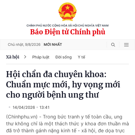
CHÍNH PHỦ NƯỚC CỘNG HÒA XÃ HỘI CHỦ NGHĨA VIỆT NAM
Báo Điện tử Chính phủ
Chủ nhật,
9/8/2026
MỚI NHẤT
Xã hội
Pháp luật
Đời sống
Y tế
Hội chẩn đa chuyên khoa:
Chuẩn mực mới, hy vọng mới
cho người bệnh ung thư
14/04/2026
13:41
(Chinhphu.vn) - Trong bức tranh y tế toàn cầu, ung
thư không chỉ là một thách thức y khoa đơn thuần mà
đã trở thành gánh nặng kinh tế - xã hội, đe dọa trực