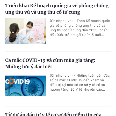
Triển khai Kế hoạch quốc gia về phòng chống
ung thư vú và ung thư cổ tử cung
(Chinhphu.vn) – Theo Kế hoạch quốc
gia về phòng chống ung thư vú và
ung thư cổ tử cung đến 2035, phấn
đấu 90% trẻ em gái từ 9-15 tuổi...
Ca mắc COVID-19 và cúm mùa gia tăng:
Những lưu ý đặc biệt
(Chinhphu.vn) - Những tuần gần đây,
số ca mắc COVID-19 đến khám và
điều trị tại một số cơ sở y tế có xu
hướng tăng. Bộ Y tế khuyến cáo...
Từ dự án đầu tư y tế cơ sở đến niềm tin của