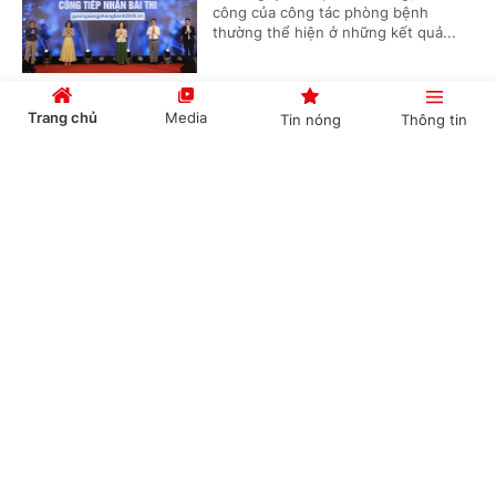
công của công tác phòng bệnh
thường thể hiện ở những kết quả...
Trang chủ
Media
Tin nóng
Thông tin
Đưa tri thức điều trị đột quỵ thế giới đến Đồng
bằng sông Cửu Long
Cổng TTĐT Chính phủ
English
中文
(Chinhphu.vn) - Không chỉ là một
khóa đào tạo y khoa liên tục, Stroke
Intervention School 2026 đang từng
bước đưa Cần Thơ trở thành điểm...
Chuyên mục
Đề xuất chính sách khuyến khích, khen
CHÍNH TRỊ
KINH TẾ
thưởng đối với tập thể, cá nhân thực hiện tốt
công tác dân số
VĂN HÓA
XÃ HỘI
(Chinhphu.vn) - Bộ Y tế đang lấy ý
KHOA GIÁO
QUỐC TẾ
kiến đối với dự thảo Thông tư hướng