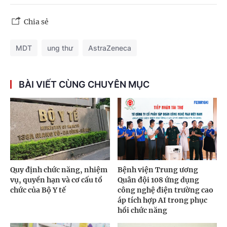
Chia sẻ
MDT
ung thư
AstraZeneca
BÀI VIẾT CÙNG CHUYÊN MỤC
Quy định chức năng, nhiệm
Bệnh viện Trung ương
vụ, quyền hạn và cơ cấu tổ
Quân đội 108 ứng dụng
chức của Bộ Y tế
công nghệ điện trường cao
áp tích hợp AI trong phục
hồi chức năng