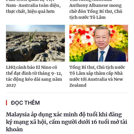
Nam-Australia toàn diện,
Anthony Albanese mong
thực chất, hiệu quả hơn
chờ đón Tổng Bí thư, Chủ
tịch nước Tô Lâm
LHQ cảnh báo El Nino có
Tổng Bí thư, Chủ tịch nước
thể đạt đỉnh từ tháng 9-12,
Tô Lâm sắp thăm cấp Nhà
tác động kéo dài sang năm
nước tới Australia và New
2027
Zealand
ĐỌC THÊM
Malaysia áp dụng xác minh độ tuổi khi đăng
ký mạng xã hội, cấm người dưới 16 tuổi mở tài
khoản