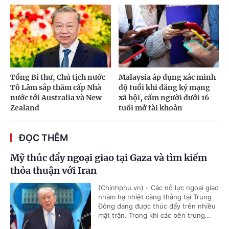
Tổng Bí thư, Chủ tịch nước
Malaysia áp dụng xác minh
Tô Lâm sắp thăm cấp Nhà
độ tuổi khi đăng ký mạng
nước tới Australia và New
xã hội, cấm người dưới 16
Zealand
tuổi mở tài khoản
ĐỌC THÊM
Mỹ thúc đẩy ngoại giao tại Gaza và tìm kiếm
thỏa thuận với Iran
(Chinhphu.vn) - Các nỗ lực ngoại giao
nhằm hạ nhiệt căng thẳng tại Trung
Đông đang được thúc đẩy trên nhiều
mặt trận. Trong khi các bên trung...