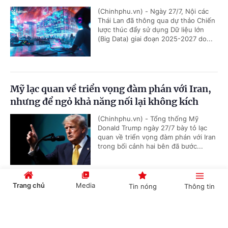
(Chinhphu.vn) - Ngày 27/7, Nội các
Thái Lan đã thông qua dự thảo Chiến
lược thúc đẩy sử dụng Dữ liệu lớn
(Big Data) giai đoạn 2025-2027 do...
Mỹ lạc quan về triển vọng đàm phán với Iran,
nhưng để ngỏ khả năng nối lại không kích
(Chinhphu.vn) - Tổng thống Mỹ
Donald Trump ngày 27/7 bày tỏ lạc
quan về triển vọng đàm phán với Iran
trong bối cảnh hai bên đã bước...
Trang chủ
Media
Tin nóng
Thông tin
Đưa 48 người trên tàu Khôi Nguyên 18 trở về
đất liền
Cổng TTĐT Chính phủ
English
中文
(Chinhphu.vn) - Liên quan đến công