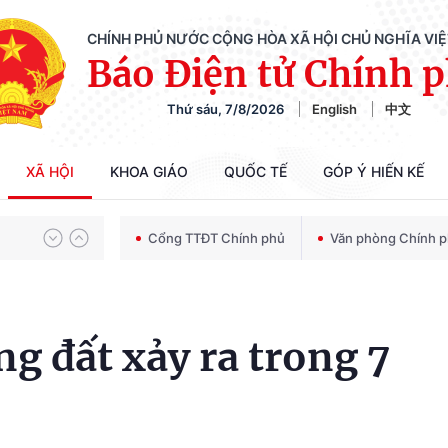
CHÍNH PHỦ NƯỚC CỘNG HÒA XÃ HỘI CHỦ NGHĨA VI
Báo Điện tử Chính 
Thứ sáu, 7/8/2026
English
中文
Chiến dịch 500 ngày đêm tìm kiếm, quy tập và xác định danh tính hài cốt liệt sĩ
XÃ HỘI
KHOA GIÁO
QUỐC TẾ
GÓP Ý HIẾN KẾ
Bảo vệ nền tảng tư tưởng của Đảng trong kỷ nguyên phát triển mới
Cổng TTĐT Chính phủ
Văn phòng Chính 
Chiến dịch 500 ngày đêm tìm kiếm, quy tập và xác định danh tính hài cốt liệt sĩ
g đất xảy ra trong 7