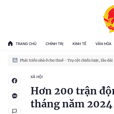
Phát triển kinh tế nhà nước trong kỷ nguyên mới
100 ngày xử lý các điểm nghẽn về chuyển đổi số
TRANG CHỦ
CHÍNH TRỊ
KINH TẾ
VĂN HÓA
Phát triển nhà ở cho thuê - Trụ cột chiến lược, lâu dài
Phát triển kinh tế nhà nước trong kỷ nguyên mới
XÃ HỘI
Hơn 200 trận độn
tháng năm 2024