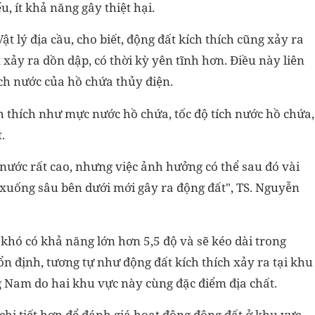
, ít khả năng gây thiệt hại.
 lý địa cầu, cho biết, động đất kích thích cũng xảy ra
 xảy ra dồn dập, có thời kỳ yên tĩnh hơn. Điều này liên
ch nước của hồ chứa thủy điện.
h thích như mực nước hồ chứa, tốc độ tích nước hồ chứa,
.
nước rất cao, nhưng việc ảnh hưởng có thể sau đó vài
xuống sâu bên dưới mới gây ra động đất", TS. Nguyễn
 khó có khả năng lớn hơn 5,5 độ và sẽ kéo dài trong
n định, tương tự như động đất kích thích xảy ra tại khu
 Nam do hai khu vực này cùng đặc điểm địa chất.
u chi tiết hơn để đánh giá hoạt động động đất ở khu vực