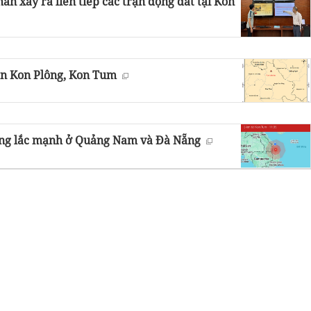
ân xảy ra liên tiếp các trận động đất tại Kon
yện Kon Plông, Kon Tum
ung lắc mạnh ở Quảng Nam và Đà Nẵng