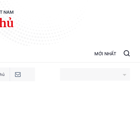
ỆT NAM
phủ
MỚI NHẤT
phủ
An Giang
Bắc Ninh
Cao Bằng